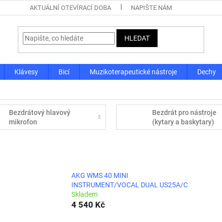
AKTUÁLNÍ OTEVÍRACÍ DOBA
NAPIŠTE NÁM
HLEDAT
Klávesy
Bicí
Muzikoterapeutické nástroje
Dechy
Bezdrátový hlavový
Bezdrát pro nástroje
mikrofon
(kytary a baskytary)
AKG WMS 40 MINI
INSTRUMENT/VOCAL DUAL US25A/C
Skladem
4 540 Kč