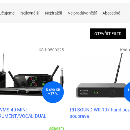
učujeme
Nejlevnější
Nejdražší
Nejprodávanější
Abecedně
OTEVŘÍT FILTR
Kód:
0500225
Kód:
5 490 Kč
1
–17 %
WMS 40 MINI
RH SOUND WR-107 hand bez
RUMENT/VOCAL DUAL
souprava
A/C
Skladem