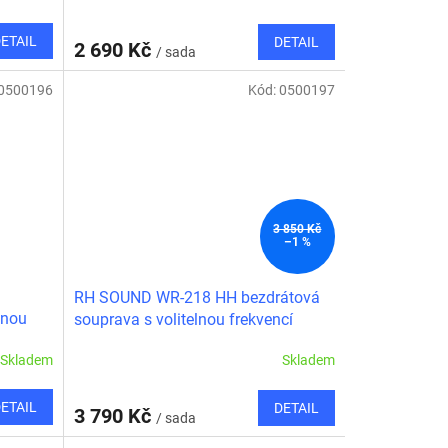
ETAIL
DETAIL
2 690 Kč
/ sada
0500196
Kód:
0500197
3 850 Kč
–1 %
RH SOUND WR-218 HH bezdrátová
lnou
souprava s volitelnou frekvencí
2xručka
Skladem
Skladem
ETAIL
DETAIL
3 790 Kč
/ sada