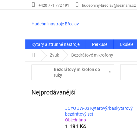
Přejít
+420 771 772 191
hudebniny-breclav@seznam.cz
na
obsah
Hudební nástroje Břeclav
Kytary a strunné nástroje
Perkuse
Ukulele
Domů
Zvuk
Bezdrátové mikrofony
Bezdrátový mikrofon do
ruky
Nejprodávanější
JOYO JW-03 Kytarový/baskytarový
bezdrátový set
Objednáno
1 191 Kč