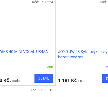
Kód:
0500224
Kód:
WMS 40 MINI VOCAL US45A
JOYO JW-03 Kytarový/basky
bezdrátový set
3-5 dnů
O
DETAIL
D
90 Kč
1 191 Kč
/ sada
/ sada
Kód:
13063313