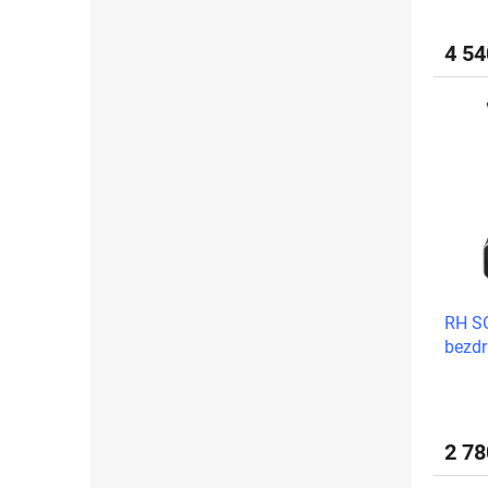
4 5
RH S
bezdr
volit
2 7