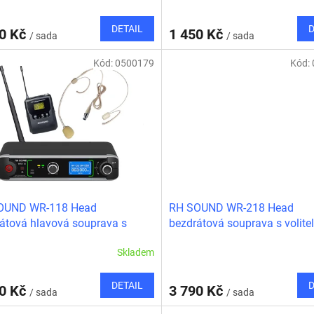
DETAIL
D
40 Kč
1 450 Kč
/ sada
/ sada
Kód:
0500179
Kód:
OUND WR-118 Head
RH SOUND WR-218 Head
átová hlavová souprava s
bezdrátová souprava s volite
elnou frekvencí
frekvencí hlava+ručka
Skladem
DETAIL
D
80 Kč
3 790 Kč
/ sada
/ sada