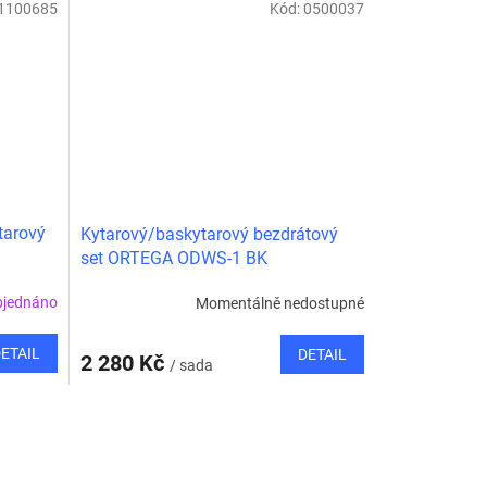
1100685
Kód:
0500037
tarový
Kytarový/baskytarový bezdrátový
set ORTEGA ODWS-1 BK
bjednáno
Momentálně nedostupné
ETAIL
DETAIL
2 280 Kč
/ sada