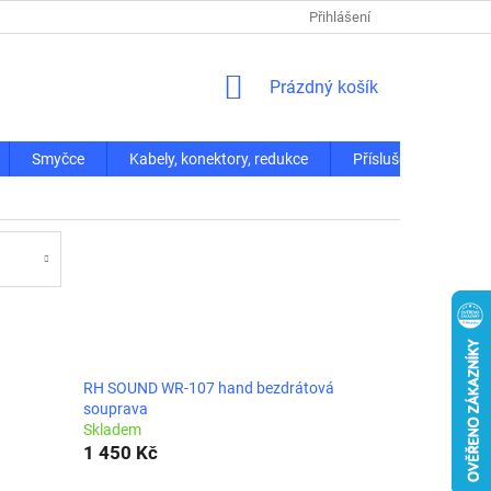
Přihlášení
NÁKUPNÍ
Prázdný košík
KOŠÍK
Smyčce
Kabely, konektory, redukce
Příslušenství
RH SOUND WR-107 hand bezdrátová
souprava
Skladem
1 450 Kč