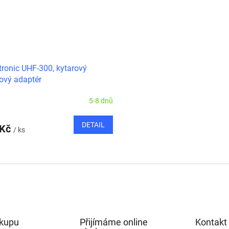
ronic UHF-300, kytarový
ový adaptér
5-8 dnů
DETAIL
 Kč
/ ks
O
v
l
á
d
a
c
í
ákupu
Přijímáme online
Kontakt