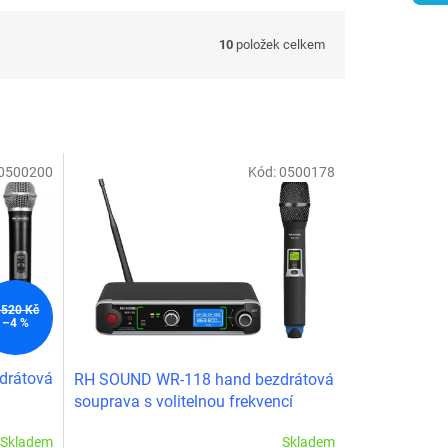
10
položek celkem
0500200
Kód:
0500178
 520 Kč
–4 %
drátová
RH SOUND WR-118 hand bezdrátová
souprava s volitelnou frekvencí
Skladem
Skladem