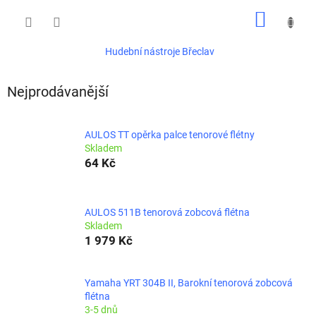
Přejít
NÁKUP
na
obsah
KOŠÍK
Hudební nástroje Břeclav
Nejprodávanější
AULOS TT opěrka palce tenorové flétny
Skladem
64 Kč
AULOS 511B tenorová zobcová flétna
Skladem
1 979 Kč
Yamaha YRT 304B II, Barokní tenorová zobcová
flétna
3-5 dnů