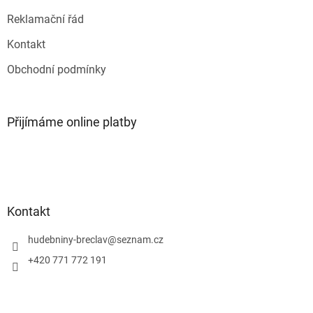
ý
p
Reklamační řád
i
s
Kontakt
u
Obchodní podmínky
Přijímáme online platby
Kontakt
hudebniny-breclav
@
seznam.cz
+420 771 772 191