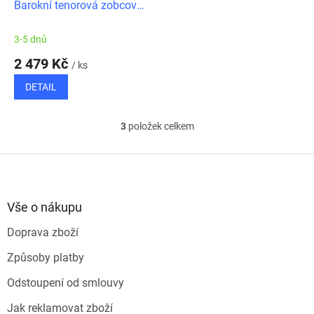
Barokní tenorová zobcová
flétna
3-5 dnů
2 479 Kč
/ ks
DETAIL
3
položek celkem
O
v
l
Z
á
á
d
p
a
a
Vše o nákupu
c
t
í
Doprava zboží
í
p
r
Způsoby platby
v
k
Odstoupení od smlouvy
y
v
Jak reklamovat zboží