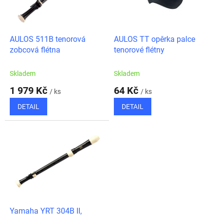
ů
p
r
o
d
AULOS 511B tenorová
AULOS TT opěrka palce
u
zobcová flétna
tenorové flétny
k
t
Skladem
Skladem
ů
1 979 Kč
64 Kč
/ ks
/ ks
DETAIL
DETAIL
Yamaha YRT 304B II,