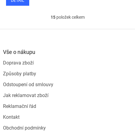
DETAIL
15
položek celkem
O
v
l
Z
á
á
d
p
a
a
Vše o nákupu
c
t
í
Doprava zboží
í
p
r
Způsoby platby
v
k
Odstoupení od smlouvy
y
v
Jak reklamovat zboží
ý
p
Reklamační řád
i
s
Kontakt
u
Obchodní podmínky