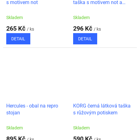
s motivem not
taška s motivem not a
kočky
Skladem
Skladem
265 Kč
296 Kč
/ ks
/ ks
DETAIL
DETAIL
Hercules - obal na repro
KORG černá látková taška
stojan
s růžovým potiskem
Skladem
Skladem
895 Kč
590 Kč
/ ks
/ ks