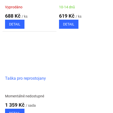
mikrofonní stojany
Vyprodáno
10-14 dnů
688 Kč
619 Kč
/ ks
/ ks
DETAIL
DETAIL
Taška pro reprostojany
Momentálně nedostupné
1 359 Kč
/ sada