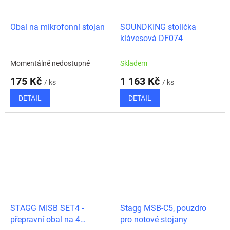
Obal na mikrofonní stojan
SOUNDKING stolička
klávesová DF074
Momentálně nedostupné
Skladem
175 Kč
1 163 Kč
/ ks
/ ks
DETAIL
DETAIL
STAGG MISB SET4 -
Stagg MSB-C5, pouzdro
přepravní obal na 4
pro notové stojany