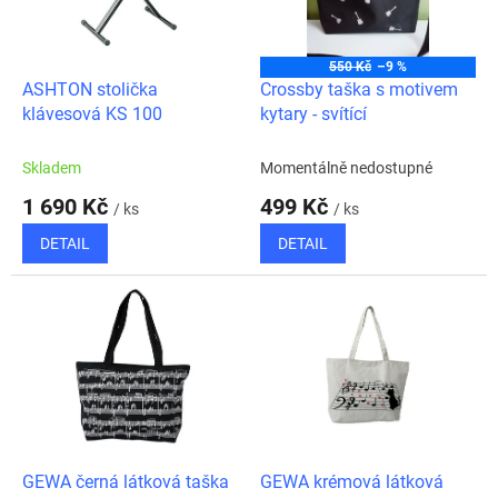
ů
p
r
o
550 Kč
–9 %
d
ASHTON stolička
Crossby taška s motivem
u
klávesová KS 100
kytary - svítící
k
t
Skladem
Momentálně nedostupné
ů
1 690 Kč
499 Kč
/ ks
/ ks
DETAIL
DETAIL
GEWA černá látková taška
GEWA krémová látková