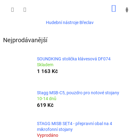
Přejít
NÁKUP
na
obsah
KOŠÍK
Hudební nástroje Břeclav
Nejprodávanější
SOUNDKING stolička klávesová DF074
Skladem
1 163 Kč
Stagg MSB-C5, pouzdro pro notové stojany
10-14 dnů
619 Kč
STAGG MISB SET4 - přepravní obal na 4
mikrofonní stojany
Vyprodáno