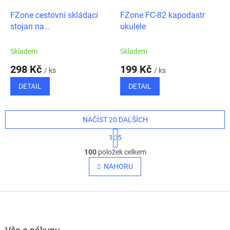
FZone cestovní skládací
FZone FC-82 kapodastr
stojan na
ukulele
ukulele/mandolínu a
housle/violu
Skladem
Skladem
298 Kč
199 Kč
/ ks
/ ks
DETAIL
DETAIL
NAČÍST 20 DALŠÍCH
S
1
5
t
O
r
100
položek celkem
v
á
l
NAHORU
n
á
k
o
d
v
Z
a
á
c
á
n
í
p
í
p
a