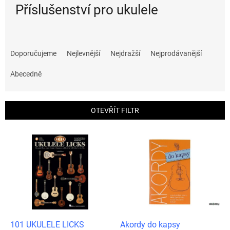
Příslušenství pro ukulele
Ř
a
Doporučujeme
Nejlevnější
Nejdražší
Nejprodávanější
z
e
Abecedně
n
í
p
OTEVŘÍT FILTR
r
o
V
d
ý
u
p
k
i
t
s
ů
p
r
o
d
101 UKULELE LICKS
Akordy do kapsy