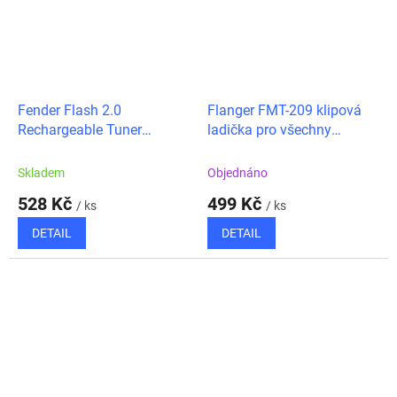
Fender Flash 2.0
Flanger FMT-209 klipová
Rechargeable Tuner
ladička pro všechny
klipová ladička
strunné i dechové
nástroje/metronom
Skladem
Objednáno
528 Kč
499 Kč
/ ks
/ ks
DETAIL
DETAIL