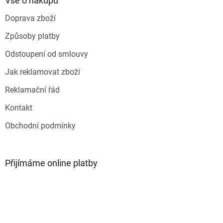
Vše o nákupu
r
t
v
Doprava zboží
í
k
y
Způsoby platby
v
ý
Odstoupení od smlouvy
p
i
Jak reklamovat zboží
s
u
Reklamační řád
Kontakt
Obchodní podmínky
Přijímáme online platby