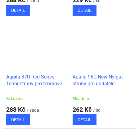
288 Kč
229 Kč
/ sada
/ ks
DETAIL
DETAIL
Aquila 87U Red Series
Aquila 96C New Nylgut
Tenor struny pro tenorové
struny pro guitalele
ukulele, High-G
Skladem
Skladem
288 Kč
262 Kč
/ sada
/ sd
DETAIL
DETAIL