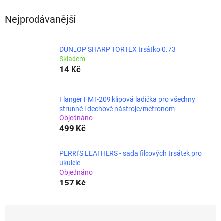
Nejprodávanější
DUNLOP SHARP TORTEX trsátko 0.73
Skladem
14 Kč
Flanger FMT-209 klipová ladička pro všechny
strunné i dechové nástroje/metronom
Objednáno
499 Kč
PERRI'S LEATHERS - sada filcových trsátek pro
ukulele
Objednáno
157 Kč