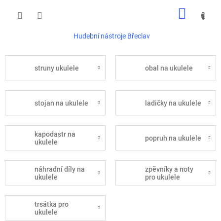
Přejít
NÁKUP
na
obsah
KOŠÍK
Hudební nástroje Břeclav
struny ukulele
obal na ukulele
stojan na ukulele
ladičky na ukulele
kapodastr na
popruh na ukulele
ukulele
náhradní díly na
zpěvníky a noty
ukulele
pro ukulele
trsátka pro
ukulele