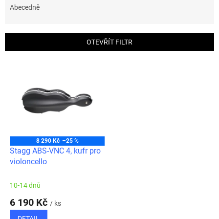
e
Abecedně
n
í
p
OTEVŘÍT FILTR
r
o
V
d
ý
u
p
k
i
t
s
ů
p
r
o
8 290 Kč
–25 %
d
Stagg ABS-VNC 4, kufr pro
u
violoncello
k
t
10-14 dnů
ů
6 190 Kč
/ ks
DETAIL