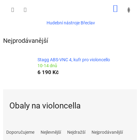
Přejít
NÁKUP
na
obsah
KOŠÍK
Hudební nástroje Břeclav
Nejprodávanější
Stagg ABS-VNC 4, kufr pro violoncello
10-14 dnů
6 190 Kč
Obaly na violoncella
Ř
a
Doporučujeme
Nejlevnější
Nejdražší
Nejprodávanější
z