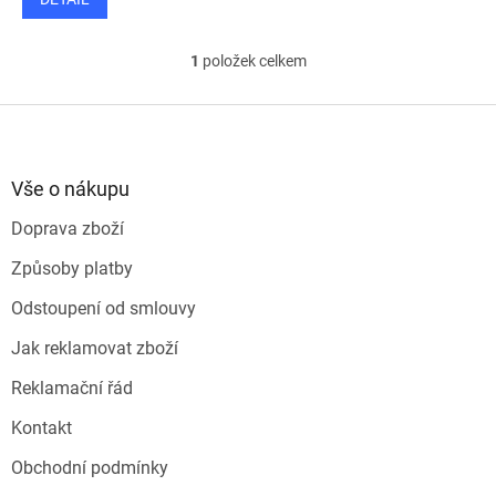
1
položek celkem
O
v
l
Z
á
á
d
p
a
a
Vše o nákupu
c
t
í
Doprava zboží
í
p
r
Způsoby platby
v
k
Odstoupení od smlouvy
y
v
Jak reklamovat zboží
ý
p
Reklamační řád
i
s
Kontakt
u
Obchodní podmínky