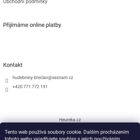
Obchodní podmínky
Přijímáme online platby
Kontakt
hudebniny-breclav
@
seznam.cz
+420 771 772 191
Heureka.cz
Tento web používá soubory cookie. Dalším procházením
tohoto webu vyjadřujete souhlas s jejich používáním.