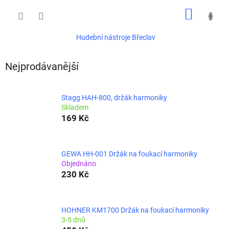
Přejít
NÁKUP
na
obsah
KOŠÍK
Hudební nástroje Břeclav
Nejprodávanější
Stagg HAH-800, držák harmoniky
Skladem
169 Kč
GEWA HH-001 Držák na foukací harmoniky
Objednáno
230 Kč
HOHNER KM1700 Držák na foukací harmoniky
3-5 dnů