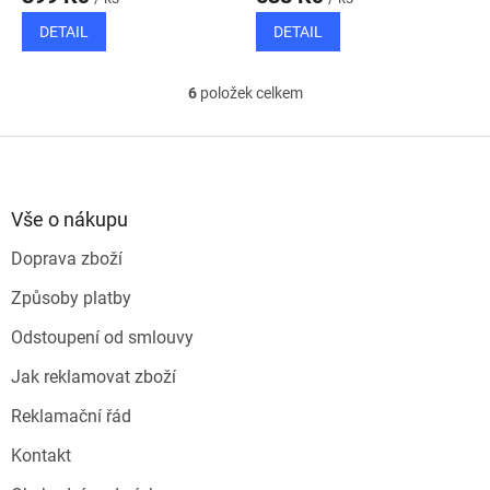
DETAIL
DETAIL
6
položek celkem
O
v
l
Z
á
á
d
p
a
a
Vše o nákupu
c
t
í
Doprava zboží
í
p
r
Způsoby platby
v
k
Odstoupení od smlouvy
y
v
Jak reklamovat zboží
ý
p
Reklamační řád
i
s
Kontakt
u