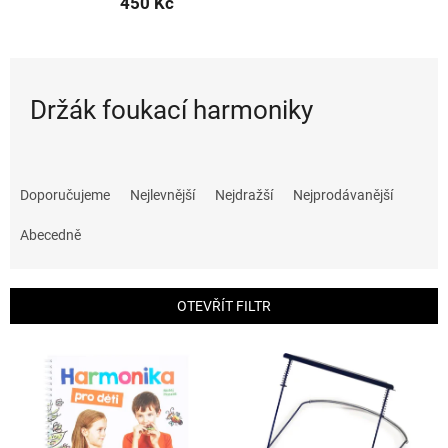
450 Kč
Držák foukací harmoniky
Ř
a
Doporučujeme
Nejlevnější
Nejdražší
Nejprodávanější
z
e
Abecedně
n
í
p
OTEVŘÍT FILTR
r
o
V
d
ý
u
p
k
i
t
s