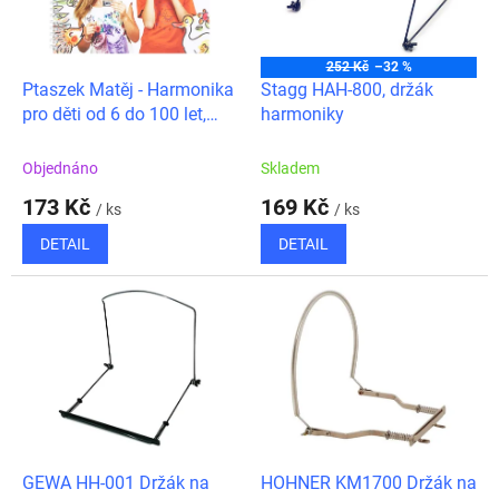
ů
p
r
o
252 Kč
–32 %
d
Ptaszek Matěj - Harmonika
Stagg HAH-800, držák
u
pro děti od 6 do 100 let,
harmoniky
k
publikace
t
Objednáno
Skladem
ů
173 Kč
169 Kč
/ ks
/ ks
DETAIL
DETAIL
GEWA HH-001 Držák na
HOHNER KM1700 Držák na