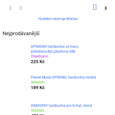
Přejít
NÁKUP
na
obsah
KOŠÍK
Hudební nástroje Břeclav
Nejprodávanější
DP900WH tamburína ve tvaru
půlměsíce,8pl.,plastová, bílá
Objednáno
225 Kč
Planet Music DP900BL tamburína modrá
Skladem
189 Kč
DIMAVERY tamburína pro hi-hat, černá
Skladem