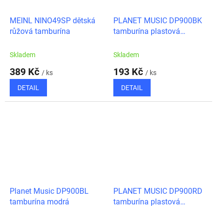
MEINL NINO49SP dětská
PLANET MUSIC DP900BK
růžová tamburína
tamburína plastová
dvouřadá černá
Skladem
Skladem
389 Kč
193 Kč
/ ks
/ ks
DETAIL
DETAIL
Planet Music DP900BL
PLANET MUSIC DP900RD
tamburína modrá
tamburína plastová
dvouřadá červená