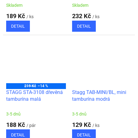
Skladem
Skladem
189 Kč
232 Kč
/ ks
/ ks
DETAIL
DETAIL
219 Kč
–14 %
STAGG STA-3108 dřevěná
Stagg TAB-MINI/BL, mini
tamburína malá
tamburína modrá
3-5 dnů
3-5 dnů
188 Kč
129 Kč
/ pár
/ ks
DETAIL
DETAIL