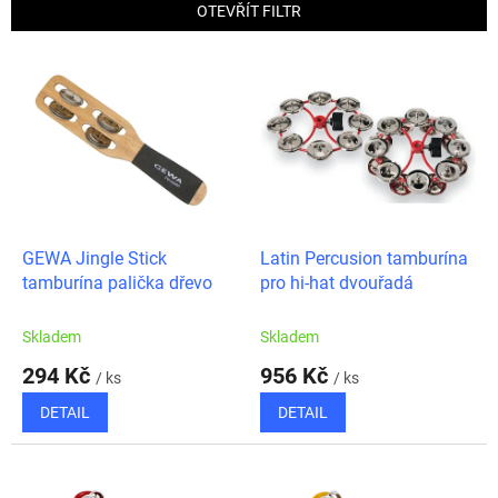
p
OTEVŘÍT FILTR
r
o
V
d
ý
u
p
k
i
t
s
ů
p
r
o
d
GEWA Jingle Stick
Latin Percusion tamburína
u
tamburína palička dřevo
pro hi-hat dvouřadá
k
t
Skladem
Skladem
ů
294 Kč
956 Kč
/ ks
/ ks
DETAIL
DETAIL