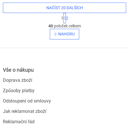
NAČÍST 20 DALŠÍCH
S
1
2
t
O
r
40
položek celkem
v
á
l
NAHORU
n
á
k
o
d
v
Z
a
á
c
á
n
í
p
í
p
a
Vše o nákupu
r
t
v
Doprava zboží
í
k
y
Způsoby platby
v
ý
Odstoupení od smlouvy
p
i
Jak reklamovat zboží
s
u
Reklamační řád