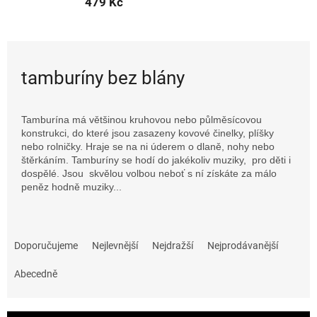
479 Kč
tamburíny bez blány
Tamburína má většinou kruhovou nebo půlměsícovou
konstrukci, do které jsou zasazeny kovové činelky, plíšky
nebo rolničky. Hraje se na ni úderem o dlaně, nohy nebo
štěrkáním. Tamburíny se hodí do jakékoliv muziky, pro děti i
dospělé. Jsou skvělou volbou neboť s ní získáte za málo
peněz hodně muziky...
Ř
a
Doporučujeme
Nejlevnější
Nejdražší
Nejprodávanější
z
e
Abecedně
n
í