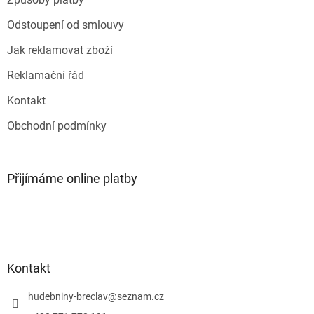
v
k
Odstoupení od smlouvy
y
v
Jak reklamovat zboží
ý
p
Reklamační řád
i
s
Kontakt
u
Obchodní podmínky
Přijímáme online platby
Kontakt
hudebniny-breclav
@
seznam.cz