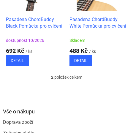
p
r
o
d
Pasadena ChordBuddy
Pasadena ChordBuddy
u
Black Pomůcka pro cvičení
White Pomůcka pro cvičení
k
t
dostupnost 10/2026
Skladem
ů
692 Kč
488 Kč
/ ks
/ ks
DETAIL
DETAIL
2
položek celkem
O
v
l
Z
á
á
d
p
a
a
Vše o nákupu
c
t
í
Doprava zboží
í
p
r
Způsoby platby