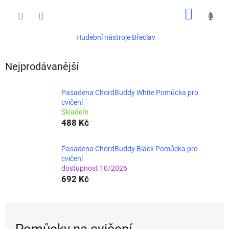
Přejít
NÁKUP
na
obsah
KOŠÍK
Hudební nástroje Břeclav
Nejprodávanější
Pasadena ChordBuddy White Pomůcka pro
cvičení
Skladem
488 Kč
Pasadena ChordBuddy Black Pomůcka pro
cvičení
dostupnost 10/2026
692 Kč
Pomůcky na cvičení