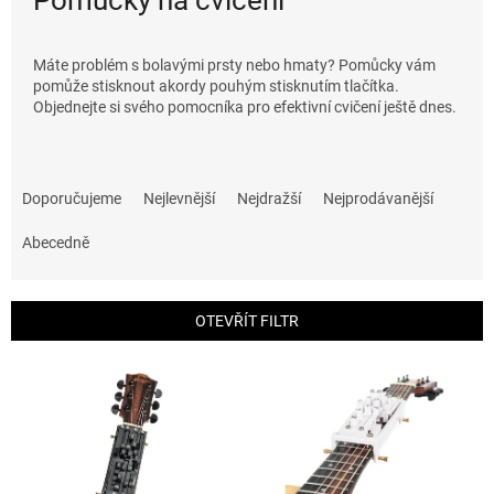
Máte problém s bolavými prsty nebo hmaty? Pomůcky vám
pomůže stisknout akordy pouhým stisknutím tlačítka.
Objednejte si svého pomocníka pro efektivní cvičení ještě dnes.
Ř
a
Doporučujeme
Nejlevnější
Nejdražší
Nejprodávanější
z
e
Abecedně
n
í
p
OTEVŘÍT FILTR
r
o
V
d
ý
u
p
k
i
t
s
ů