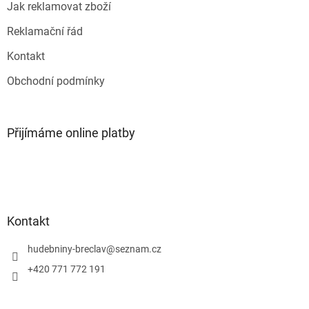
v
Jak reklamovat zboží
ý
p
Reklamační řád
i
s
Kontakt
u
Obchodní podmínky
Přijímáme online platby
Kontakt
hudebniny-breclav
@
seznam.cz
+420 771 772 191