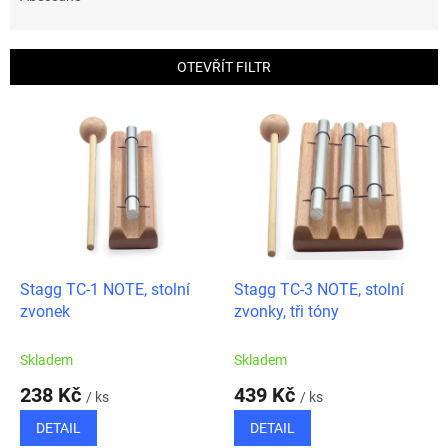
n
í
p
OTEVŘÍT FILTR
r
o
V
d
ý
u
p
k
i
t
s
ů
p
r
o
d
Stagg TC-1 NOTE, stolní
Stagg TC-3 NOTE, stolní
u
zvonek
zvonky, tři tóny
k
t
Skladem
Skladem
ů
238 Kč
439 Kč
/ ks
/ ks
DETAIL
DETAIL