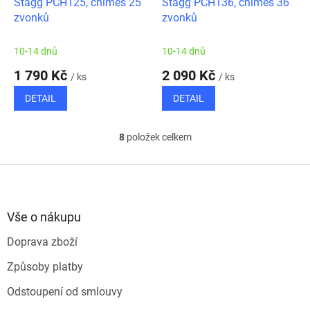
Stagg PCH125, chimes 25
Stagg PCH136, chimes 36
zvonků
zvonků
10-14 dnů
10-14 dnů
1 790 Kč
2 090 Kč
/ ks
/ ks
DETAIL
DETAIL
8
položek celkem
O
v
l
Z
á
á
d
p
a
a
Vše o nákupu
c
t
í
Doprava zboží
í
p
r
Způsoby platby
v
k
Odstoupení od smlouvy
y