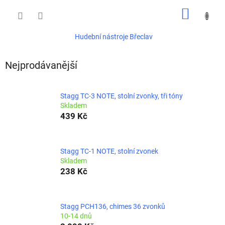
Přejít
NÁKUP
na
obsah
KOŠÍK
Hudební nástroje Břeclav
Nejprodávanější
Stagg TC-3 NOTE, stolní zvonky, tři tóny
Skladem
439 Kč
Stagg TC-1 NOTE, stolní zvonek
Skladem
238 Kč
Stagg PCH136, chimes 36 zvonků
10-14 dnů