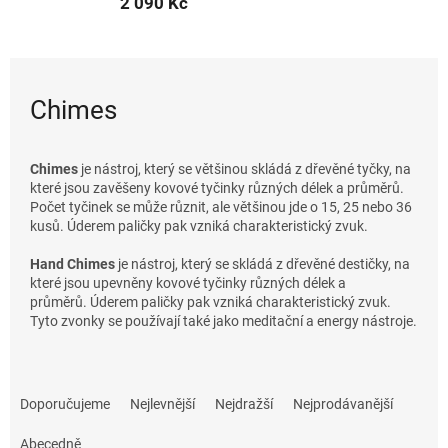
2 090 Kč
Chimes
Chimes
je nástroj, který se většinou skládá z dřevěné tyčky, na
které jsou zavěšeny kovové tyčinky různých délek a průměrů.
Počet tyčinek se může různit, ale většinou jde o 15, 25 nebo 36
kusů. Úderem paličky pak vzniká charakteristický zvuk.
Hand Chimes
je nástroj, který se skládá z dřevěné destičky, na
které jsou upevněny kovové tyčinky různých délek a
průměrů. Úderem paličky pak vzniká charakteristický zvuk.
Tyto zvonky se používají také jako meditační a energy nástroje.
Ř
a
Doporučujeme
Nejlevnější
Nejdražší
Nejprodávanější
z
e
Abecedně