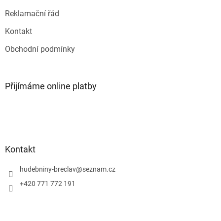
ý
p
Reklamační řád
i
s
Kontakt
u
Obchodní podmínky
Přijímáme online platby
Kontakt
hudebniny-breclav
@
seznam.cz
+420 771 772 191