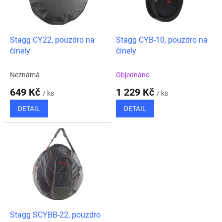
ů
p
r
o
d
Stagg CY22, pouzdro na
Stagg CYB-10, pouzdro na
u
činely
činely
k
t
Neznámá
Objednáno
ů
649 Kč
1 229 Kč
/ ks
/ ks
DETAIL
DETAIL
Stagg SCYBB-22, pouzdro