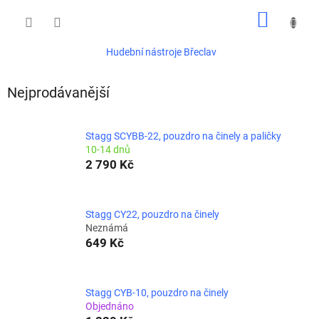
Přejít
NÁKUP
na
obsah
KOŠÍK
Hudební nástroje Břeclav
Nejprodávanější
Stagg SCYBB-22, pouzdro na činely a paličky
10-14 dnů
2 790 Kč
Stagg CY22, pouzdro na činely
Neznámá
649 Kč
Stagg CYB-10, pouzdro na činely
Objednáno