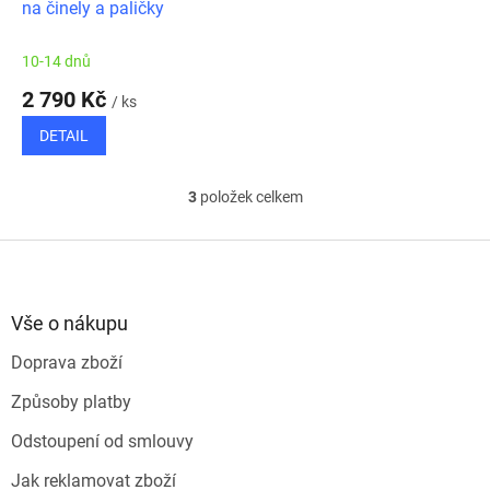
na činely a paličky
10-14 dnů
2 790 Kč
/ ks
DETAIL
3
položek celkem
O
v
l
Z
á
á
d
p
a
a
Vše o nákupu
c
t
í
Doprava zboží
í
p
r
Způsoby platby
v
k
Odstoupení od smlouvy
y
v
Jak reklamovat zboží