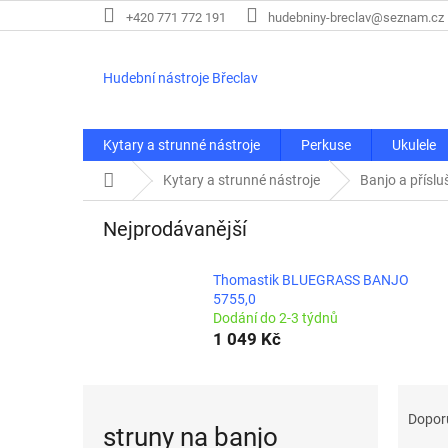
Přejít
+420 771 772 191
hudebniny-breclav@seznam.cz
na
obsah
Hudební nástroje Břeclav
Kytary a strunné nástroje
Perkuse
Ukulele
Domů
Kytary a strunné nástroje
Banjo a příslu
Nejprodávanější
Thomastik BLUEGRASS BANJO
5755,0
Dodání do 2-3 týdnů
1 049 Kč
Ř
a
Dopor
struny na banjo
z