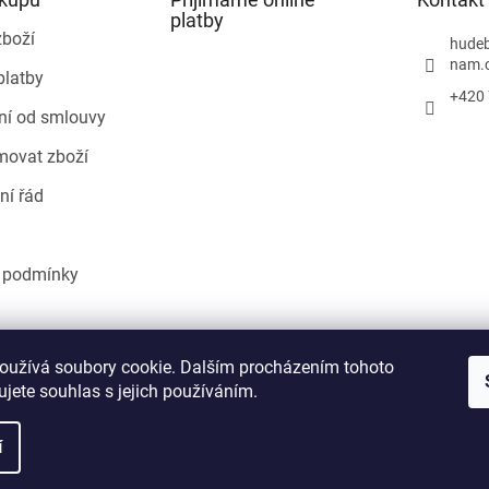
platby
zboží
hudeb
nam.
platby
+420 
ní od smlouvy
movat zboží
ní řád
 podmínky
Heureka.cz
oužívá soubory cookie. Dalším procházením tohoto
jete souhlas s jejich používáním.
í
áva vyhrazena.
Upravit nastavení cookies