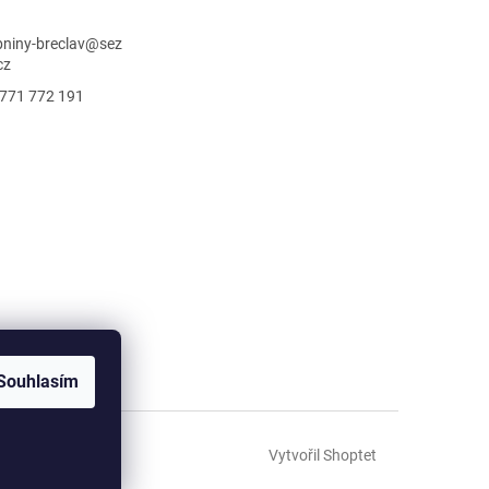
niny-breclav
@
sez
cz
771 772 191
Souhlasím
Vytvořil Shoptet