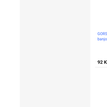
GORST
banjo
náhra
92 