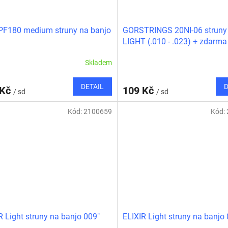
PF180 medium struny na banjo
GORSTRINGS 20NI-06 struny
LIGHT (.010 - .023) + zdarma
náhradní struna D
Skladem
DETAIL
D
 Kč
109 Kč
/ sd
/ sd
Kód:
2100659
Kód:
R Light struny na banjo 009"
ELIXIR Light struny na banjo