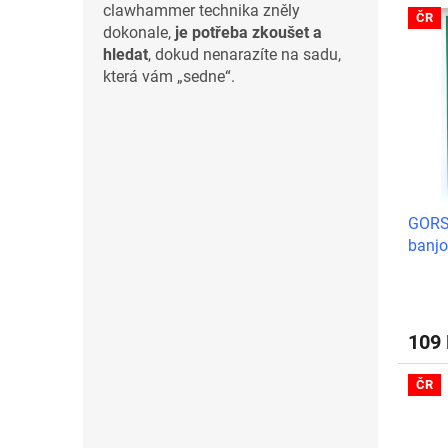
clawhammer technika zněly
ČR
dokonale,
je potřeba zkoušet a
hledat
, dokud nenarazíte na sadu,
která vám „sedne“.
GORS
banjo
109
ČR