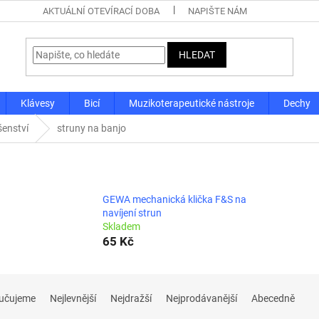
AKTUÁLNÍ OTEVÍRACÍ DOBA
NAPIŠTE NÁM
HLEDAT
Klávesy
Bicí
Muzikoterapeutické nástroje
Dechy
šenství
struny na banjo
GEWA mechanická klička F&S na
navíjení strun
Skladem
65 Kč
učujeme
Nejlevnější
Nejdražší
Nejprodávanější
Abecedně