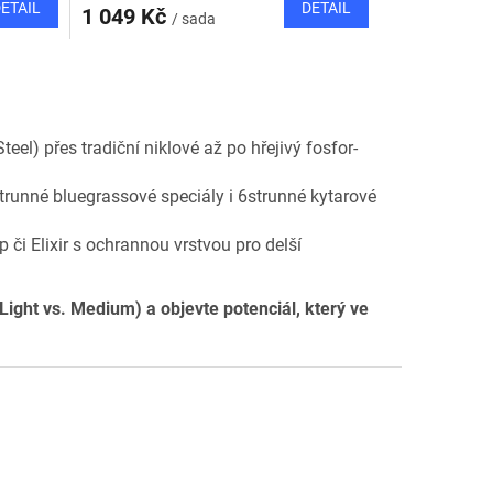
ETAIL
DETAIL
1 049 Kč
/ sada
eel) přes tradiční niklové až po hřejivý fosfor-
runné bluegrassové speciály i 6strunné kytarové
či Elixir s ochrannou vrstvou pro delší
Light vs. Medium) a objevte potenciál, který ve