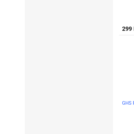
299
GHS P