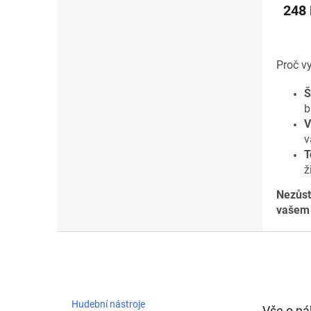
248
Proč v
Š
b
V
v
T
ž
Nezůst
vašem 
Z
á
p
a
t
Hudební nástroje
Vše o n