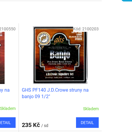
2100550
Kód:
2100203
ny na
GHS PF140 J.D.Crowe struny na
banjo 09 1/2"
Skladem
Skladem
ETAIL
DETAIL
235 Kč
/ sd