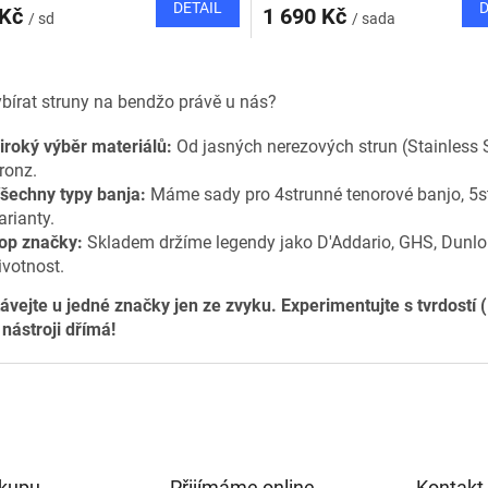
DETAIL
D
 Kč
1 690 Kč
/ sd
/ sada
O
v
ybírat struny na bendžo právě u nás?
l
á
iroký výběr materiálů:
Od jasných nerezových strun (Stainless St
d
a
ronz.
c
šechny typy banja:
Máme sady pro 4strunné tenorové banjo, 5st
í
arianty.
p
op značky:
Skladem držíme legendy jako D'Addario, GHS, Dunlop 
r
ivotnost.
v
k
ávejte u jedné značky jen ze zvyku. Experimentujte s tvrdostí (
y
nástroji dřímá!
v
ý
p
i
s
u
ákupu
Přijímáme online
Kontakt