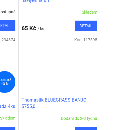
navíjení strun
dostupné
Skladem
ETAIL
DETAIL
65 Kč
/ ks
:
234874
Kód:
117595
 750 Kč
–3 %
Thomastik BLUEGRASS BANJO
ada 4ks
5755,0
Skladem
Dodání do 2-3 týdnů