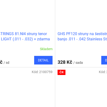
RINGS 81.NI4 struny tenor
GHS PF120 struny na šestist
 LIGHT (.011 - .032) + zdarma
banjo .011 - .042 Stainless St
dní struna A
Skladem
DETAIL
D
Kč
328 Kč
/ sd
/ sada
Kód:
2100759
Kód:
ČR