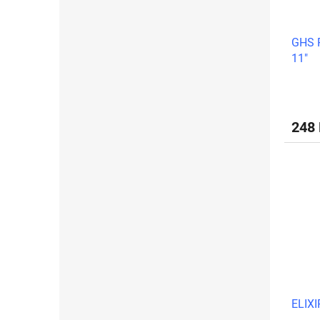
GHS 
11"
248
ELIXI