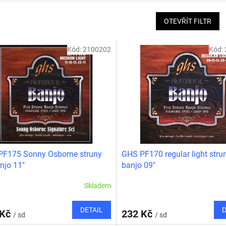
OTEVŘÍT FILTR
Kód:
2100202
Kód:
PF175 Sonny Osborne struny
GHS PF170 regular light stru
njo 11"
banjo 09"
Skladem
DETAIL
D
 Kč
232 Kč
/ sd
/ sd