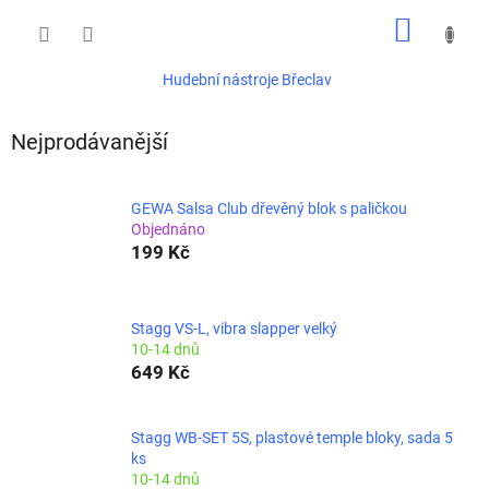
Přejít
NÁKUP
na
obsah
KOŠÍK
Hudební nástroje Břeclav
Nejprodávanější
GEWA Salsa Club dřevěný blok s paličkou
Objednáno
199 Kč
Stagg VS-L, vibra slapper velký
10-14 dnů
649 Kč
Stagg WB-SET 5S, plastové temple bloky, sada 5
ks
10-14 dnů