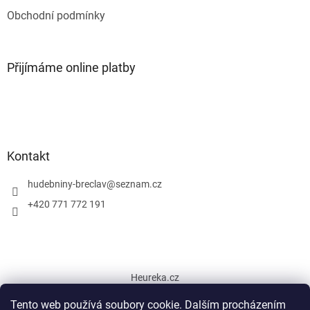
u
Obchodní podmínky
Přijímáme online platby
Kontakt
hudebniny-breclav
@
seznam.cz
+420 771 772 191
Heureka.cz
Tento web používá soubory cookie. Dalším procházením