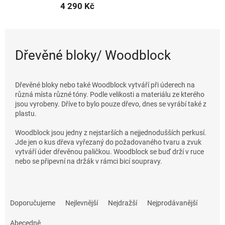
4 290 Kč
Dřevěné bloky/ Woodblock
Dřevěné bloky nebo také Woodblock vytváří při úderech na
různá místa různé tóny. Podle velikosti a materiálu ze kterého
jsou vyrobeny. Dříve to bylo pouze dřevo, dnes se vyrábí také z
plastu.
Woodblock jsou jedny z nejstarších a nejjednodušších perkusí.
Jde jen o kus dřeva vyřezaný do požadovaného tvaru a zvuk
vytváří úder dřevěnou paličkou. Woodblock se buď drží v ruce
nebo se připevní na držák v rámci bicí soupravy.
Ř
a
Doporučujeme
Nejlevnější
Nejdražší
Nejprodávanější
z
e
Abecedně