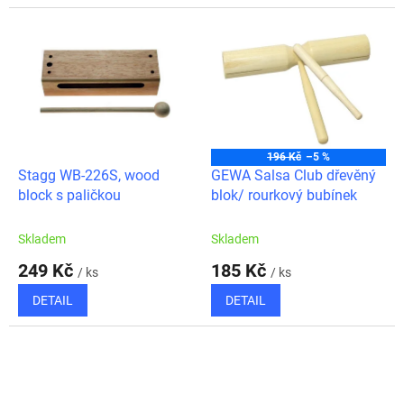
196 Kč
–5 %
Stagg WB-226S, wood
GEWA Salsa Club dřevěný
block s paličkou
blok/ rourkový bubínek
Skladem
Skladem
249 Kč
185 Kč
/ ks
/ ks
DETAIL
DETAIL