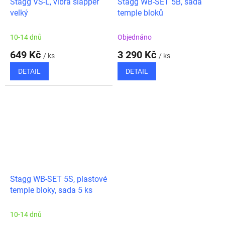
Stagg VS-L, vibra slapper
Stagg WB-SET 5B, sada
velký
temple bloků
10-14 dnů
Objednáno
649 Kč
3 290 Kč
/ ks
/ ks
DETAIL
DETAIL
Stagg WB-SET 5S, plastové
temple bloky, sada 5 ks
10-14 dnů