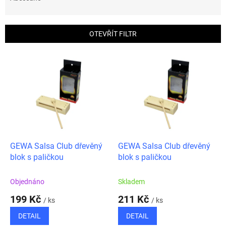
n
í
p
OTEVŘÍT FILTR
r
o
V
d
ý
u
p
k
i
t
s
ů
p
r
o
d
GEWA Salsa Club dřevěný
GEWA Salsa Club dřevěný
u
blok s paličkou
blok s paličkou
k
t
Objednáno
Skladem
ů
199 Kč
211 Kč
/ ks
/ ks
DETAIL
DETAIL