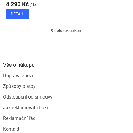
4 290 Kč
/ ks
DETAIL
9
položek celkem
O
v
l
Z
á
á
d
p
a
a
Vše o nákupu
c
t
í
Doprava zboží
í
p
r
Způsoby platby
v
k
Odstoupení od smlouvy
y
v
Jak reklamovat zboží
ý
p
Reklamační řád
i
s
Kontakt