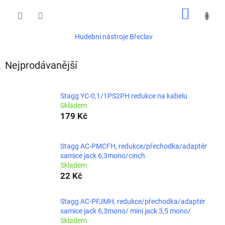
Přejít
NÁKUP
na
obsah
KOŠÍK
Hudební nástroje Břeclav
Nejprodávanější
Stagg YC-0,1/1PS2PH redukce na kabelu
Skladem
179 Kč
Stagg AC-PMCFH, redukce/přechodka/adaptér
samice jack 6,3mono/cinch
Skladem
22 Kč
Stagg AC-PFJMH, redukce/přechodka/adaptér
samice jack 6,3mono/ mini jack 3,5 mono/
Skladem