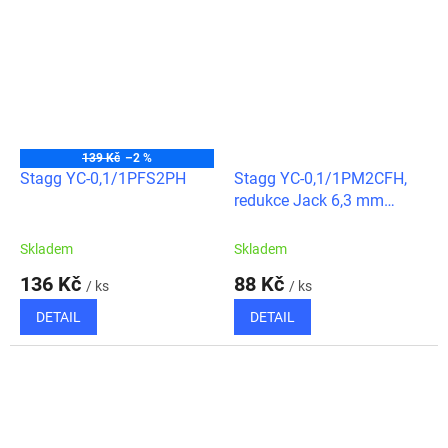
139 Kč
–2 %
Stagg YC-0,1/1PFS2PH
Stagg YC-0,1/1PM2CFH,
redukce Jack 6,3 mm
mono samec – 2x Cinch
samice
Skladem
Skladem
136 Kč
88 Kč
/ ks
/ ks
DETAIL
DETAIL