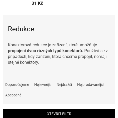
31 Kč
Redukce
Konektorová redukce je zařízení, které umožňuje
propojení dvou různých typů konektorů.
Používá se v
případech, kdy zařízení, která chceme propojit, nemají
stejné konektory.
Ř
a
Doporučujeme
Nejlevnější
Nejdražší
Nejprodávanější
z
e
Abecedně
n
í
p
OTEVŘÍT FILTR