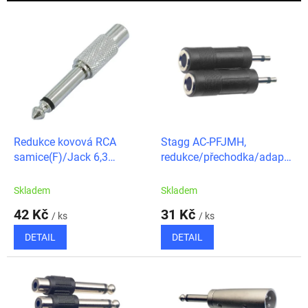
r
o
V
d
ý
u
p
k
i
t
s
ů
p
r
o
d
Redukce kovová RCA
Stagg AC-PFJMH,
u
samice(F)/Jack 6,3
redukce/přechodka/adaptér
k
mono(M)
samice jack 6,3mono/ mini
t
jack 3,5 mono/
Skladem
Skladem
ů
42 Kč
31 Kč
/ ks
/ ks
DETAIL
DETAIL