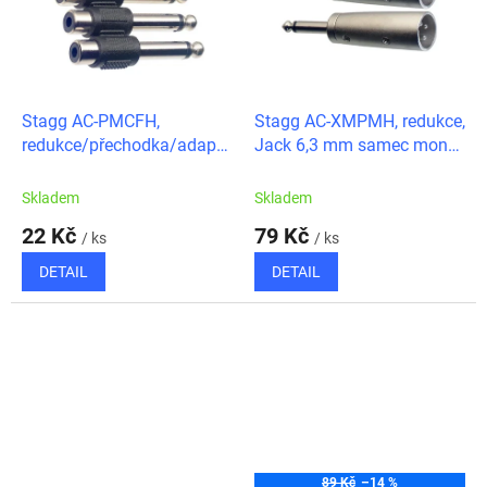
Stagg AC-PMCFH,
Stagg AC-XMPMH, redukce,
redukce/přechodka/adaptér
Jack 6,3 mm samec mono
samice jack
- XLR samec
6,3mono/cinch
Skladem
Skladem
22 Kč
79 Kč
/ ks
/ ks
DETAIL
DETAIL
89 Kč
–14 %