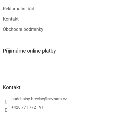
ý
p
Reklamační řád
i
s
Kontakt
u
Obchodní podmínky
Přijímáme online platby
Kontakt
hudebniny-breclav
@
seznam.cz
+420 771 772 191