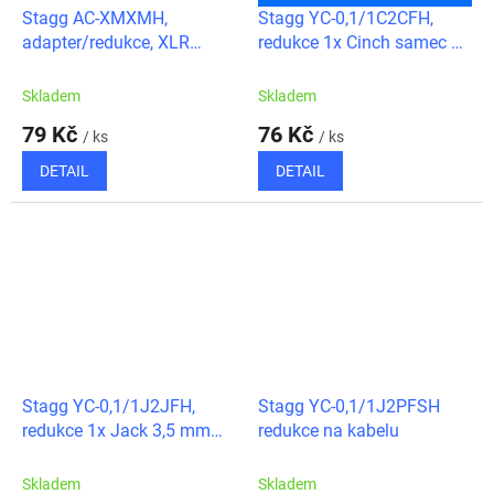
Stagg AC-XMXMH,
Stagg YC-0,1/1C2CFH,
adapter/redukce, XLR
redukce 1x Cinch samec –
samec - XLR samec
2x Cinch samice
Skladem
Skladem
79 Kč
76 Kč
/ ks
/ ks
DETAIL
DETAIL
Stagg YC-0,1/1J2JFH,
Stagg YC-0,1/1J2PFSH
redukce 1x Jack 3,5 mm
redukce na kabelu
samec – 2x Jack 3,5 mm
samice
Skladem
Skladem