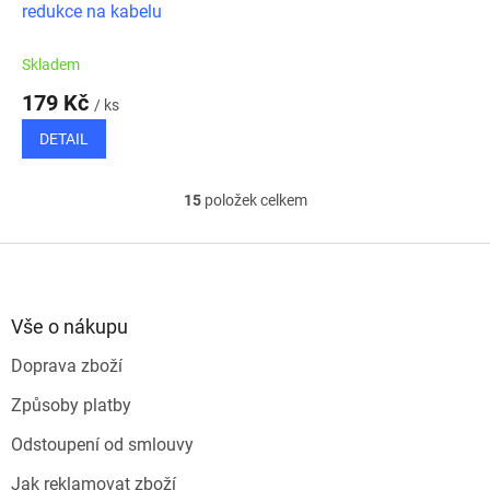
redukce na kabelu
Skladem
179 Kč
/ ks
DETAIL
15
položek celkem
O
v
l
Z
á
á
d
p
a
a
Vše o nákupu
c
t
í
Doprava zboží
í
p
r
Způsoby platby
v
k
Odstoupení od smlouvy
y
v
Jak reklamovat zboží