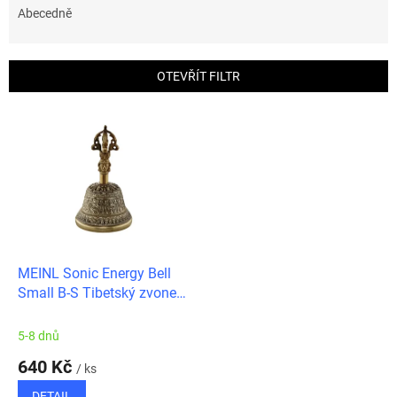
e
Abecedně
n
í
p
OTEVŘÍT FILTR
r
o
V
d
ý
u
p
k
i
t
s
ů
p
r
o
d
MEINL Sonic Energy Bell
u
Small B-S Tibetský zvonek
k
malý
t
5-8 dnů
ů
640 Kč
/ ks
DETAIL