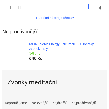
Přejít
NÁKUP
na
obsah
KOŠÍK
Hudební nástroje Břeclav
Nejprodávanější
MEINL Sonic Energy Bell Small B-S Tibetský
zvonek malý
5-8 dnů
640 Kč
Zvonky meditační
Ř
a
Doporučujeme
Nejlevnější
Nejdražší
Nejprodávanější
z