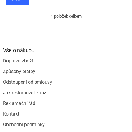
1
položek celkem
O
v
l
Z
á
á
d
p
a
a
Vše o nákupu
c
t
í
Doprava zboží
í
p
r
Způsoby platby
v
k
Odstoupení od smlouvy
y
v
Jak reklamovat zboží
ý
p
Reklamační řád
i
s
Kontakt
u
Obchodní podmínky