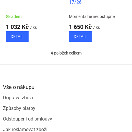
17/26
Skladem
Momentálně nedostupné
1 032 Kč
1 650 Kč
/ ks
/ ks
DETAIL
DETAIL
4
položek celkem
O
v
l
Z
á
á
d
p
a
a
Vše o nákupu
c
t
í
Doprava zboží
í
p
r
Způsoby platby
v
k
Odstoupení od smlouvy
y
v
Jak reklamovat zboží