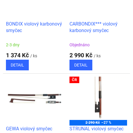
ů
p
r
o
d
BONDIX violový karbonový
CARBONDIX*** violový
u
smyčec
karbonový smyčec
k
t
2-3 dny
Objednáno
ů
1 374 Kč
2 990 Kč
/ ks
/ ks
DETAIL
DETAIL
ČR
2 290 Kč
–27 %
GEWA violový smyčec
STRUNAL violový smyčec