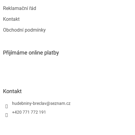
ý
p
Reklamační řád
i
s
Kontakt
u
Obchodní podmínky
Přijímáme online platby
Kontakt
hudebniny-breclav
@
seznam.cz
+420 771 772 191