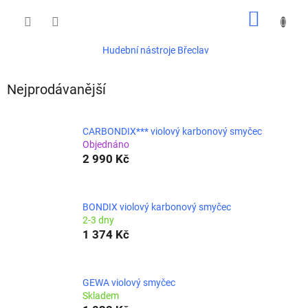
Přejít
NÁKUP
na
obsah
KOŠÍK
Hudební nástroje Břeclav
Nejprodávanější
CARBONDIX*** violový karbonový smyčec
Objednáno
2 990 Kč
BONDIX violový karbonový smyčec
2-3 dny
1 374 Kč
GEWA violový smyčec
Skladem