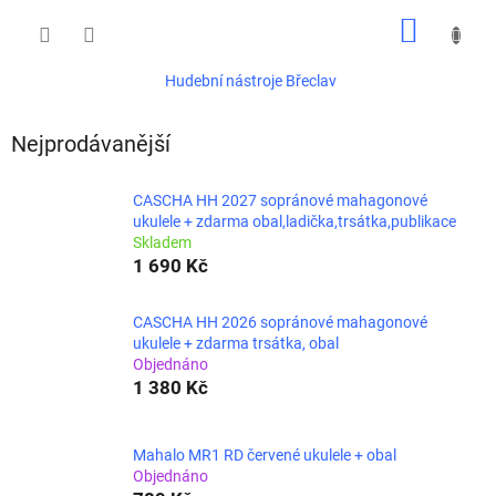
Přejít
NÁKUP
na
obsah
KOŠÍK
Hudební nástroje Břeclav
Nejprodávanější
CASCHA HH 2027 sopránové mahagonové
ukulele + zdarma obal,ladička,trsátka,publikace
Skladem
1 690 Kč
CASCHA HH 2026 sopránové mahagonové
ukulele + zdarma trsátka, obal
Objednáno
1 380 Kč
Mahalo MR1 RD červené ukulele + obal
Objednáno