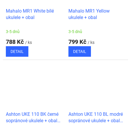
Mahalo MR1 White bílé
Mahalo MR1 Yellow
ukulele + obal
ukulele + obal
3-5 dnů
3-5 dnů
788 Kč
799 Kč
/ ks
/ ks
DETAIL
DETAIL
Ashton UKE 110 BK černé
Ashton UKE 110 BL modré
sopránové ukulele + obal
sopránové ukulele + obal
zdarma
zdarma