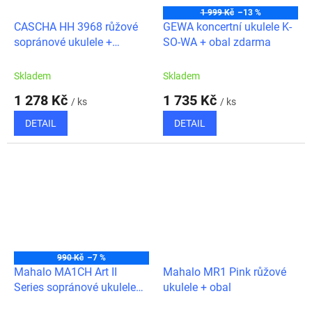
1 999 Kč
–13 %
CASCHA HH 3968 růžové
GEWA koncertní ukulele K-
sopránové ukulele +
SO-WA + obal zdarma
zdarma trsátka, obal
Skladem
Skladem
1 278 Kč
1 735 Kč
/ ks
/ ks
DETAIL
DETAIL
990 Kč
–7 %
Mahalo MA1CH Art II
Mahalo MR1 Pink růžové
Series sopránové ukulele
ukulele + obal
"Gepard" + obal zdarma