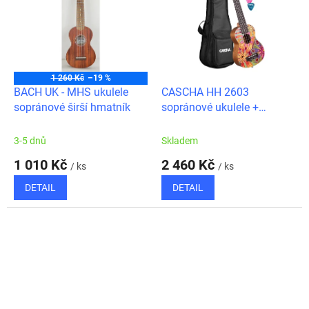
1 260 Kč
–19 %
BACH UK - MHS ukulele
CASCHA HH 2603
sopránové širší hmatník
sopránové ukulele +
zdarma trsátka, obal
3-5 dnů
Skladem
1 010 Kč
2 460 Kč
/ ks
/ ks
DETAIL
DETAIL