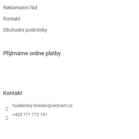
s
u
Reklamační řád
Kontakt
Obchodní podmínky
Přijímáme online platby
Kontakt
hudebniny-breclav
@
seznam.cz
+420 771 772 191