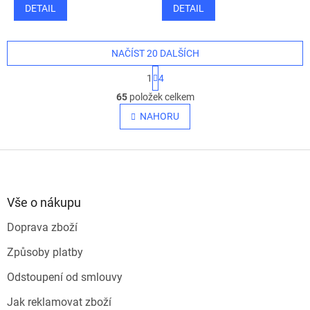
DETAIL
DETAIL
NAČÍST 20 DALŠÍCH
S
1
4
t
O
r
65
položek celkem
v
á
l
NAHORU
n
á
k
o
d
v
Z
a
á
c
á
n
í
p
í
p
a
Vše o nákupu
r
t
v
Doprava zboží
í
k
y
Způsoby platby
v
ý
Odstoupení od smlouvy
p
i
Jak reklamovat zboží