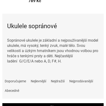
789 Kč
Ukulele sopránové
Sopránové ukulele je základní a nejpoužívanější model
ukulele, má vysoký, tenký zvuk, malé tělo. Svou
velikostí a úzkým hmatníkem jsou vhodnou volbou pro
hráče s tenkými prsty a děti. Nejčastější
ladění G/C/E/A nebo A, D, F#, H.
Ř
a
Doporučujeme
Nejlevnější
Nejdražší
Nejprodávanější
z
e
Abecedně
n
í