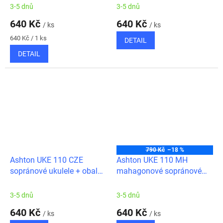
3-5 dnů
3-5 dnů
640 Kč
640 Kč
/ ks
/ ks
Měrná
640 Kč / 1 ks
DETAIL
cena:
DETAIL
790 Kč
–18 %
Ashton UKE 110 CZE
Ashton UKE 110 MH
sopránové ukulele + obal
mahagonové sopránové
zdarma
ukulele + obal zdarma
3-5 dnů
3-5 dnů
640 Kč
640 Kč
/ ks
/ ks