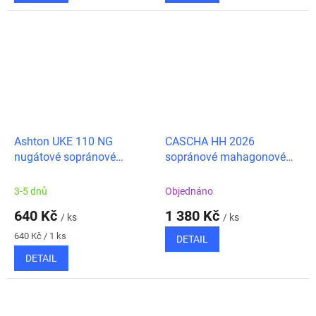
Ashton UKE 110 NG
CASCHA HH 2026
nugátové sopránové
sopránové mahagonové
ukulele + obal zdarma
ukulele + zdarma trsátka,
obal
3-5 dnů
Objednáno
640 Kč
1 380 Kč
/ ks
/ ks
Měrná
640 Kč / 1 ks
DETAIL
cena:
DETAIL