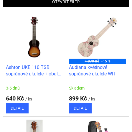
p
OTEVŘÍT FILTR
r
o
V
d
ý
u
p
k
i
t
s
ů
p
r
o
1 070 Kč
–15 %
d
Ashton UKE 110 TSB
Audiana květinové
u
sopránové ukulele + obal
sopránové ukulele WH
k
zdarma
t
3-5 dnů
Skladem
ů
640 Kč
899 Kč
/ ks
/ ks
DETAIL
DETAIL