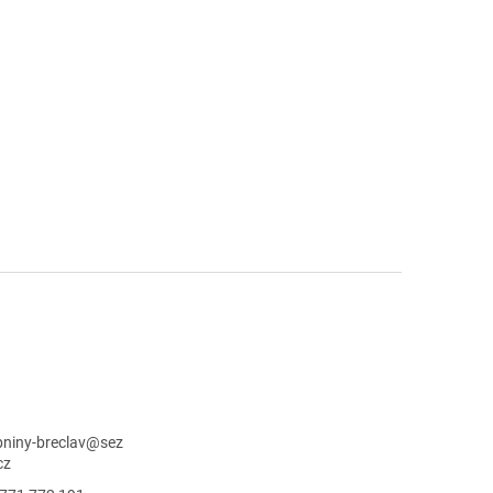
niny-breclav
@
sez
cz