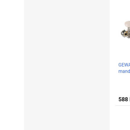
GEWA 
mand
588