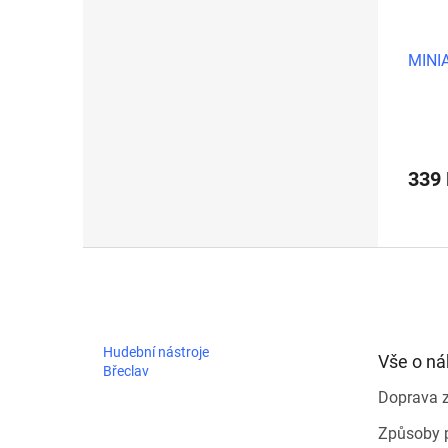
MINI
339
Z
á
p
a
t
Hudební nástroje
Vše o n
í
Břeclav
Doprava 
Způsoby 