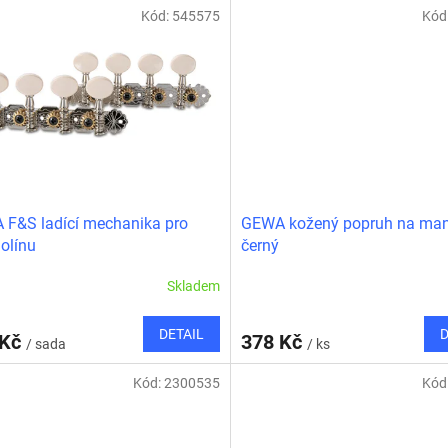
Kód:
545575
Kód
F&S ladící mechanika pro
GEWA kožený popruh na man
olínu
černý
Skladem
DETAIL
D
 Kč
378 Kč
/ sada
/ ks
Kód:
2300535
Kód