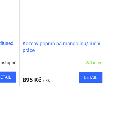
diused
Kožený popruh na mandolínu/ ruční
práce
dostupné
Skladem
ETAIL
DETAIL
895 Kč
/ ks