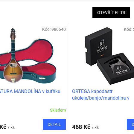
OTEVŘÍT FILTR
Kód:
980640
Kód:
ATURA MANDOLÍNA v kufříku
ORTEGA kapodastr
ukulele/banjo/mandolína v
dárkovém balení
Skladem
DETAIL
D
 Kč
468 Kč
/ ks
/ ks