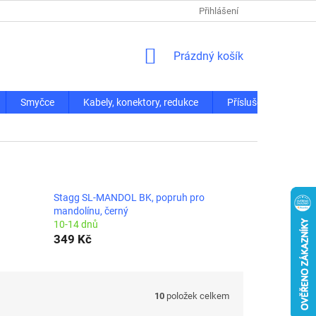
Přihlášení
NÁKUPNÍ
Prázdný košík
KOŠÍK
Smyčce
Kabely, konektory, redukce
Příslušenství
Stagg SL-MANDOL BK, popruh pro
mandolínu, černý
10-14 dnů
349 Kč
10
položek celkem