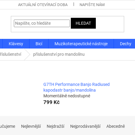
AKTUÁLNÍ OTEVÍRACÍ DOBA
NAPIŠTE NÁM
HLEDAT
Klávesy
Bicí
Muzikoterapeutické nástroje
Dechy
říslušenství
příslušenství pro mandolínu
G7TH Performance Banjo Radiused
kapodastr banjo/mandolína
Momentálně nedostupné
799 Kč
učujeme
Nejlevnější
Nejdražší
Nejprodávanější
Abecedně