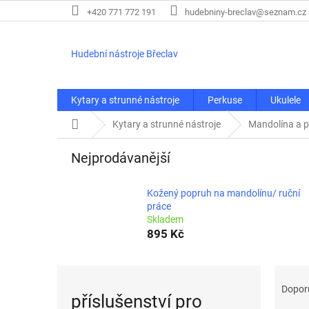
Přejít
+420 771 772 191
hudebniny-breclav@seznam.cz
na
obsah
Hudební nástroje Břeclav
Kytary a strunné nástroje
Perkuse
Ukulele
Domů
Kytary a strunné nástroje
Mandolína a p
Nejprodávanější
Kožený popruh na mandolínu/ ruční
práce
Skladem
895 Kč
Ř
a
Dopor
příslušenství pro
z