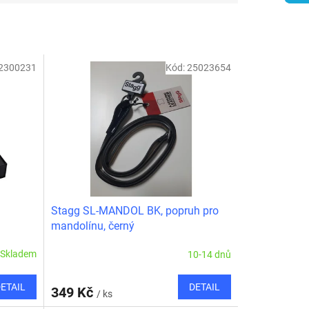
2300231
Kód:
25023654
Stagg SL-MANDOL BK, popruh pro
mandolínu, černý
Skladem
10-14 dnů
ETAIL
DETAIL
349 Kč
/ ks