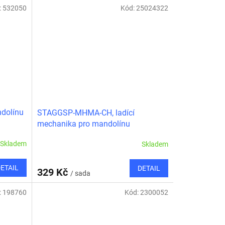
:
532050
Kód:
25024322
dolínu
STAGGSP-MHMA-CH, ladící
mechanika pro mandolínu
Skladem
Skladem
ETAIL
DETAIL
329 Kč
/ sada
:
198760
Kód:
2300052