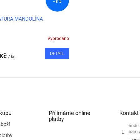
–8 %
ATURA MANDOLÍNA
Vyprodáno
DETAIL
 Kč
/ ks
O
v
l
á
d
a
c
í
ákupu
Přijímáme online
Kontakt
p
platby
r
zboží
hudeb
v
nam.
platby
k