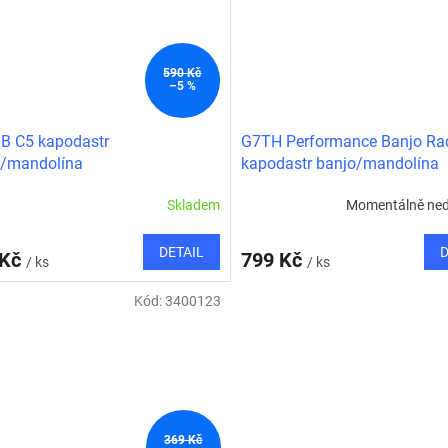
590 Kč
–5 %
B C5 kapodastr
G7TH Performance Banjo Ra
o/mandolína
kapodastr banjo/mandolína
Skladem
Momentálně ne
DETAIL
D
 Kč
799 Kč
/ ks
/ ks
Kód:
3400123
369 Kč