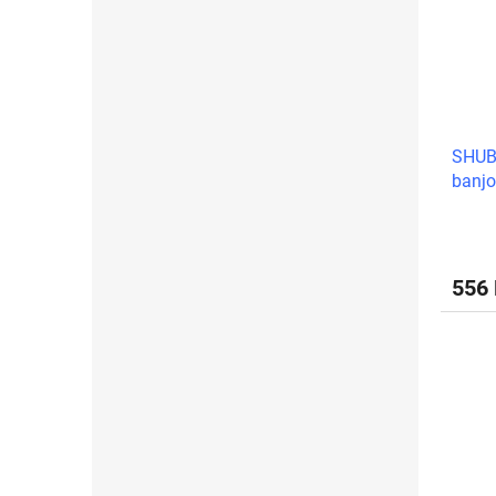
SHUB
banj
556