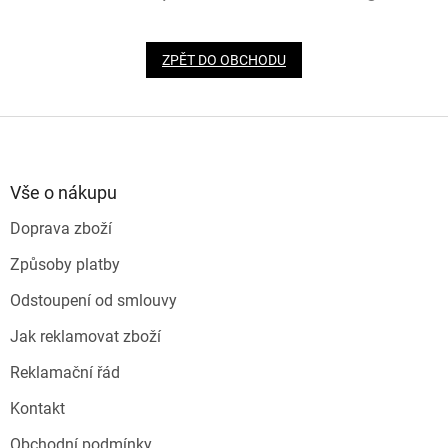
ZPĚT DO OBCHODU
Z
á
p
a
Vše o nákupu
t
Doprava zboží
í
Způsoby platby
Odstoupení od smlouvy
Jak reklamovat zboží
Reklamační řád
Kontakt
Obchodní podmínky