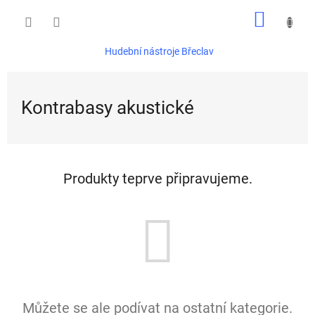
Přejít
NÁKUP
na
obsah
KOŠÍK
Hudební nástroje Břeclav
Kontrabasy akustické
Produkty teprve připravujeme.
Můžete se ale podívat na ostatní kategorie.