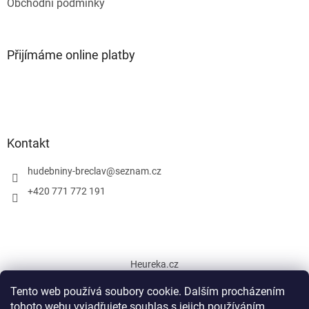
Obchodní podmínky
Přijímáme online platby
Kontakt
hudebniny-breclav
@
seznam.cz
+420 771 772 191
Heureka.cz
Tento web používá soubory cookie. Dalším procházením
tohoto webu vyjadřujete souhlas s jejich používáním.