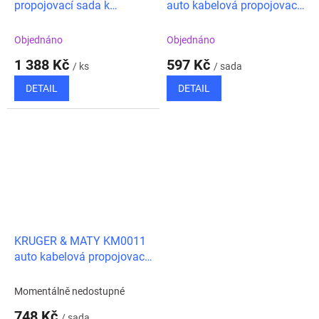
propojovací sada k
auto kabelová propojovací
zesilovačům do 1600W
sada + pojistkové pouzdro
Objednáno
Objednáno
1 388 Kč
597 Kč
/ ks
/ sada
DETAIL
DETAIL
KRUGER & MATY KM0011
auto kabelová propojovací
sada + pojistkové pouzdro
Momentálně nedostupné
748 Kč
/ sada