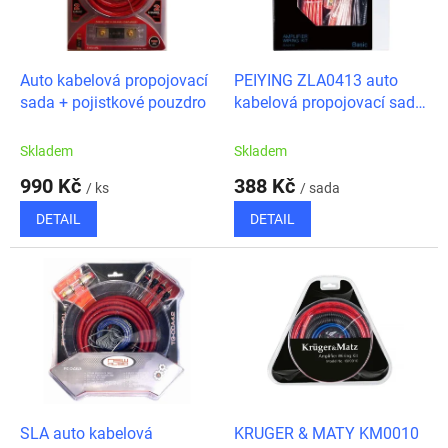
ů
p
r
o
d
Auto kabelová propojovací
PEIYING ZLA0413 auto
u
sada + pojistkové pouzdro
kabelová propojovací sada
k
+ pojistkové pouzdro
t
Skladem
Skladem
ů
990 Kč
388 Kč
/ ks
/ sada
DETAIL
DETAIL
SLA auto kabelová
KRUGER & MATY KM0010