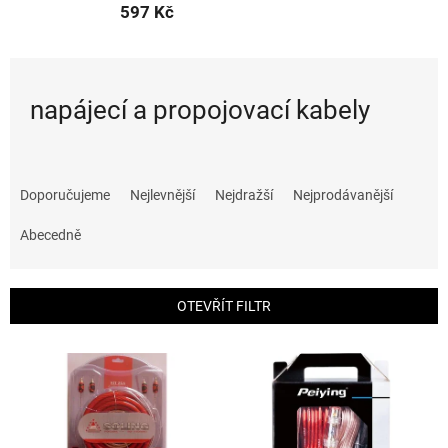
597 Kč
napájecí a propojovací kabely
Ř
a
Doporučujeme
Nejlevnější
Nejdražší
Nejprodávanější
z
e
Abecedně
n
í
p
OTEVŘÍT FILTR
r
o
V
d
ý
u
p
k
i
t
s