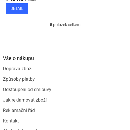
DETAIL
5
položek celkem
O
v
l
Z
á
á
d
p
a
a
Vše o nákupu
c
t
í
Doprava zboží
í
p
r
Způsoby platby
v
k
Odstoupení od smlouvy
y
v
Jak reklamovat zboží
ý
p
Reklamační řád
i
s
Kontakt
u