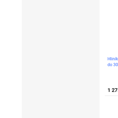
Hliní
do 3
1 2