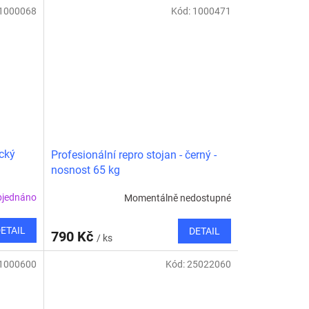
1000068
Kód:
1000471
ický
Profesionální repro stojan - černý -
nosnost 65 kg
bjednáno
Momentálně nedostupné
ETAIL
DETAIL
790 Kč
/ ks
1000600
Kód:
25022060