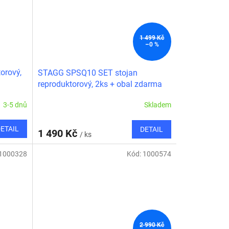
1 499 Kč
–0 %
orový,
STAGG SPSQ10 SET stojan
reproduktorový, 2ks + obal zdarma
3-5 dnů
Skladem
ETAIL
DETAIL
1 490 Kč
/ ks
1000328
Kód:
1000574
2 990 Kč