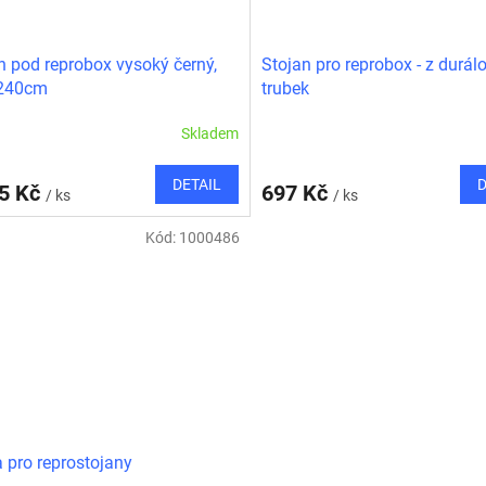
n pod reprobox vysoký černý,
Stojan pro reprobox - z durál
240cm
trubek
Skladem
DETAIL
D
55 Kč
697 Kč
/ ks
/ ks
Kód:
1000486
 pro reprostojany