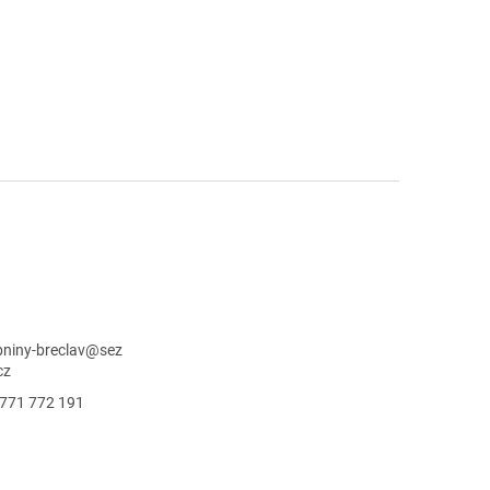
niny-breclav
@
sez
cz
771 772 191