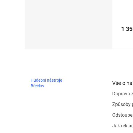
1 3
Z
á
p
a
t
Hudební nástroje
Vše o n
í
Břeclav
Doprava 
Způsoby 
Odstoupe
Jak rekla