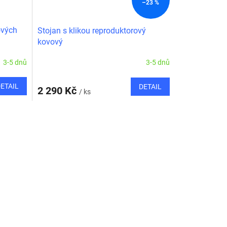
–23 %
ových
Stojan s klikou reproduktorový
kovový
3-5 dnů
3-5 dnů
ETAIL
DETAIL
2 290 Kč
/ ks