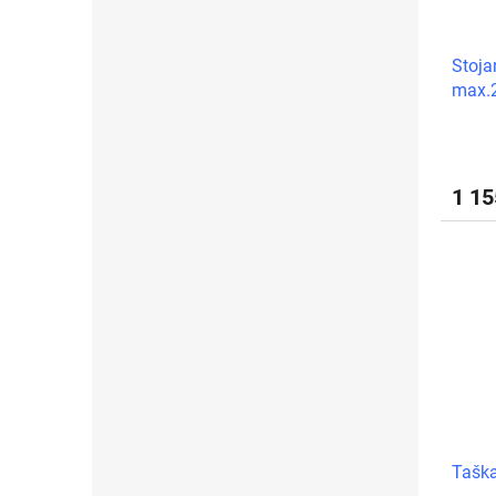
Stoja
max.
1 1
Taška