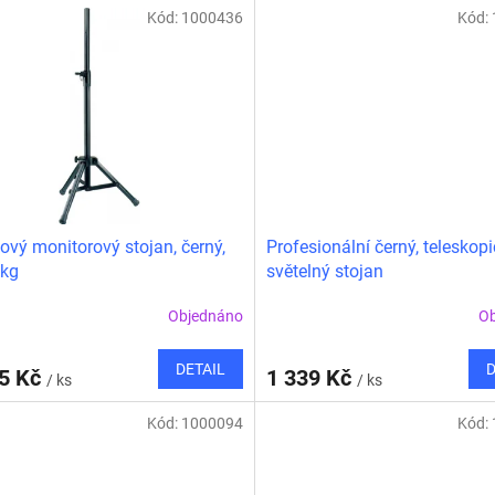
Kód:
1000436
Kód:
kový monitorový stojan, černý,
Profesionální černý, teleskop
0kg
světelný stojan
Objednáno
O
DETAIL
D
75 Kč
1 339 Kč
/ ks
/ ks
Kód:
1000094
Kód: