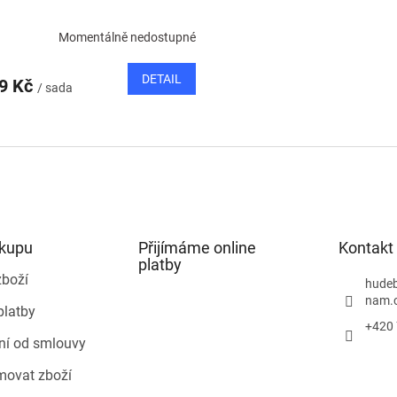
Momentálně nedostupné
DETAIL
59 Kč
/ sada
O
v
l
á
d
a
c
í
ákupu
Přijímáme online
Kontakt
p
platby
r
zboží
hudeb
v
nam.
platby
k
+420 
y
ní od smlouvy
v
ý
movat zboží
p