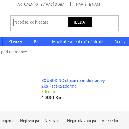
AKTUÁLNÍ OTEVÍRACÍ DOBA
NAPIŠTE NÁM
HLEDAT
Klávesy
Bicí
Muzikoterapeutické nástroje
Dechy
y pod reproboxy
SOUNDKING stojan reproduktorový,
2ks + taška zdarma
3-5 dnů
1 330 Kč
učujeme
Nejlevnější
Nejdražší
Nejprodávanější
Abecedně