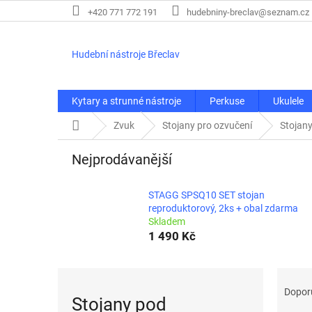
Přejít
+420 771 772 191
hudebniny-breclav@seznam.cz
na
obsah
Hudební nástroje Břeclav
Kytary a strunné nástroje
Perkuse
Ukulele
Domů
Zvuk
Stojany pro ozvučení
Stojan
Nejprodávanější
STAGG SPSQ10 SET stojan
reproduktorový, 2ks + obal zdarma
Skladem
1 490 Kč
Ř
a
Dopor
Stojany pod
z