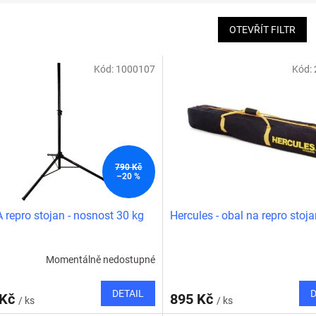
OTEVŘÍT FILTR
Kód:
1000107
Kód:
790 Kč
–20 %
repro stojan - nosnost 30 kg
Hercules - obal na repro stoj
Momentálně nedostupné
DETAIL
D
 Kč
895 Kč
/ ks
/ ks