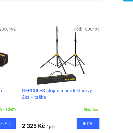
2000492
Kód:
1000485
an
HERCULES stojan reproduktorový,
2ks + taška
Skladem
Skladem
ETAIL
DETAIL
2 325 Kč
/ pár