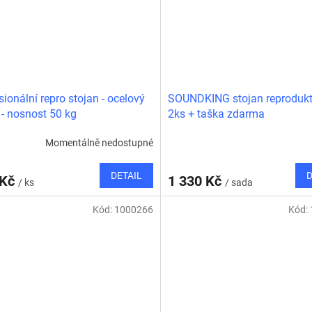
sionální repro stojan - ocelový
SOUNDKING stojan reprodukt
 - nosnost 50 kg
2ks + taška zdarma
Momentálně nedostupné
DETAIL
D
 Kč
1 330 Kč
/ ks
/ sada
Kód:
1000266
Kód: