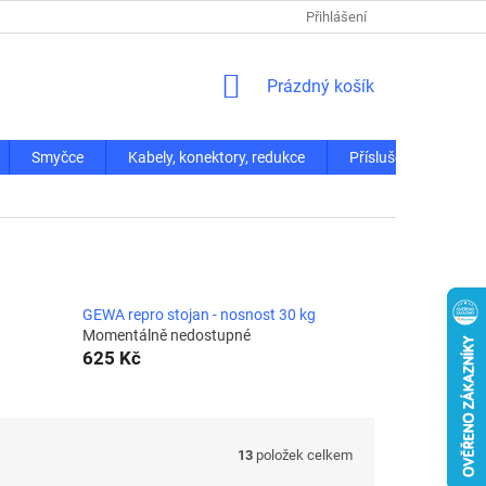
Přihlášení
NÁKUPNÍ
Prázdný košík
KOŠÍK
Smyčce
Kabely, konektory, redukce
Příslušenství
GEWA repro stojan - nosnost 30 kg
Momentálně nedostupné
625 Kč
13
položek celkem