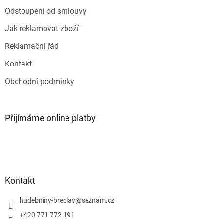
k
Odstoupení od smlouvy
y
v
Jak reklamovat zboží
ý
p
Reklamační řád
i
s
Kontakt
u
Obchodní podmínky
Přijímáme online platby
Kontakt
hudebniny-breclav
@
seznam.cz
+420 771 772 191