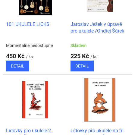
ů
p
r
o
d
101 UKULELE LICKS
Jaroslav Ježek v úpravě
u
pro ukulele /Ondřej Šárek
k
t
Momentálně nedostupné
Skladem
ů
450 Kč
225 Kč
/ ks
/ ks
DETAIL
DETAIL
Lidovky pro ukulele 2.
Lidovky pro ukulele na tři