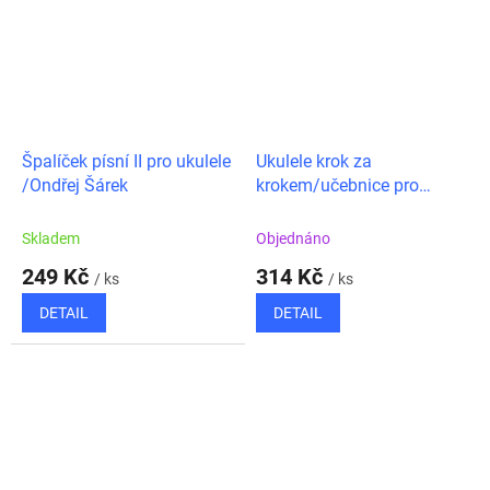
Špalíček písní II pro ukulele
Ukulele krok za
/Ondřej Šárek
krokem/učebnice pro
začátečníky +
nahrávky/Ben Anderson
Skladem
Objednáno
249 Kč
314 Kč
/ ks
/ ks
DETAIL
DETAIL