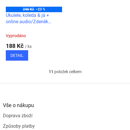
246 Kč
–23 %
Ukulele, koleda & já +
online audio/Zdeněk
Šotola
Vyprodáno
188 Kč
/ ks
DETAIL
11
položek celkem
O
v
l
Z
á
á
d
p
a
a
Vše o nákupu
c
t
í
Doprava zboží
í
p
r
Způsoby platby
v