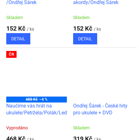
/Ondřej Šárek
akordy/Ondřej Šárek
Skladem
Skladem
152 Kč
152 Kč
/ ks
/ ks
DETAIL
DETAIL
ČR
488 Kč
–4 %
Naučíme vás hrát na
Ondřej Šárek - České hity
ukulele/Petržela/Polák/Ledvina
pro ukulele + DVD
Vyprodáno
Skladem
468 Kč
319 Kč
/ ks
/ ks