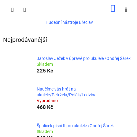
Přejít
NÁKUP
na
obsah
KOŠÍK
Hudební nástroje Břeclav
Nejprodávanější
Jaroslav Ježek v úpravě pro ukulele /Ondřej Šárek
Skladem
225 Kč
Naučíme vás hrát na
ukulele/Petržela/Polák/Ledvina
Vyprodáno
468 Kč
Špalíček písní II pro ukulele /Ondřej Šárek
Skladem