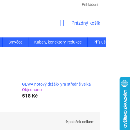
Přihlášení
NÁKUPNÍ
Prázdný košík
KOŠÍK
Smyčce
Kabely, konektory, redukce
Příslušenství
GEWA notový držák/lyra středně velká
Objednáno
518 Kč
9
položek celkem