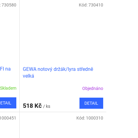
:
730580
Kód:
730410
FI na
GEWA notový držák/lyra středně
velká
Skladem
Objednáno
ETAIL
DETAIL
518 Kč
/ ks
1000451
Kód:
1000310