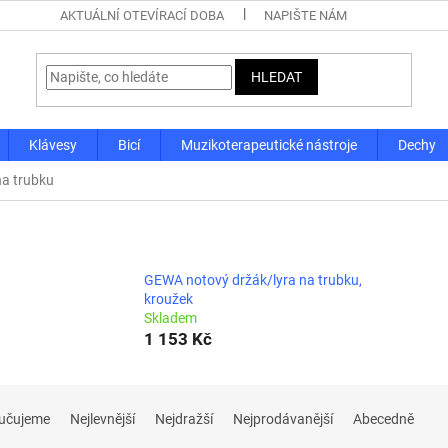
AKTUÁLNÍ OTEVÍRACÍ DOBA
NAPIŠTE NÁM
HLEDAT
Klávesy
Bicí
Muzikoterapeutické nástroje
Dechy
na trubku
GEWA notový držák/lyra na trubku,
kroužek
Skladem
1 153 Kč
učujeme
Nejlevnější
Nejdražší
Nejprodávanější
Abecedně