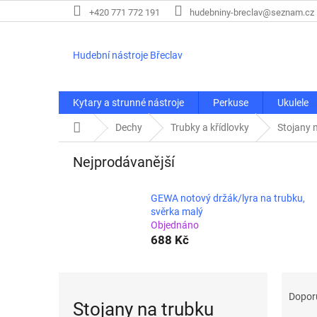
Přejít
+420 771 772 191
hudebniny-breclav@seznam.cz
na
obsah
Hudební nástroje Břeclav
Kytary a strunné nástroje
Perkuse
Ukulele
Domů
Dechy
Trubky a křídlovky
Stojany 
Nejprodávanější
GEWA notový držák/lyra na trubku,
svěrka malý
Objednáno
688 Kč
Ř
a
Dopor
Stojany na trubku
z