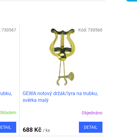
:
730567
Kód:
730560
rubku,
GEWA notový držák/lyra na trubku,
svěrka malý
Skladem
Objednáno
ETAIL
DETAIL
688 Kč
/ ks