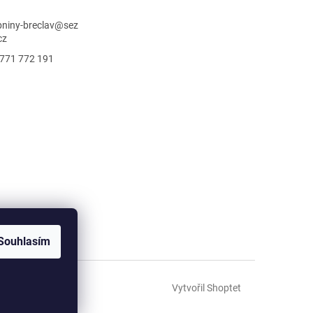
niny-breclav
@
sez
cz
771 772 191
Souhlasím
Vytvořil Shoptet