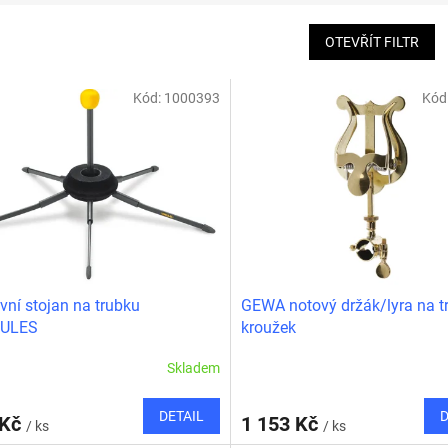
OTEVŘÍT FILTR
Kód:
1000393
Kód
vní stojan na trubku
GEWA notový držák/lyra na t
ULES
kroužek
Skladem
DETAIL
D
 Kč
1 153 Kč
/ ks
/ ks