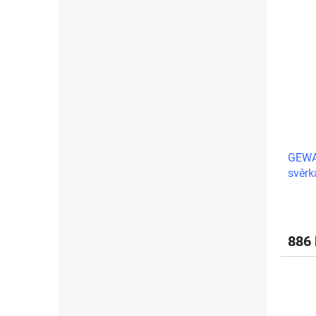
GEWA 
svěrk
886