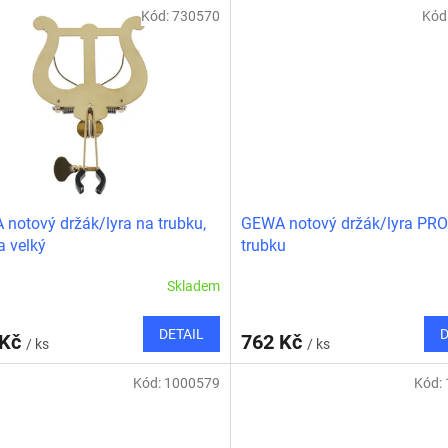
Kód:
730570
Kód
notový držák/lyra na trubku,
GEWA notový držák/lyra PRO
a velký
trubku
Skladem
DETAIL
D
 Kč
762 Kč
/ ks
/ ks
Kód:
1000579
Kód: