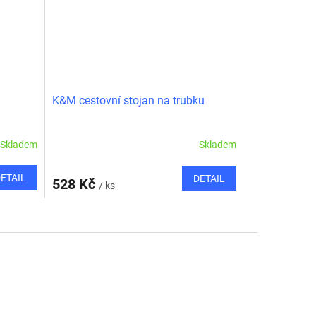
K&M cestovní stojan na trubku
Skladem
Skladem
ETAIL
DETAIL
528 Kč
/ ks