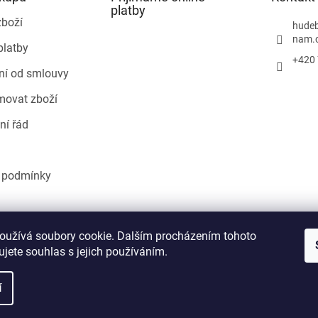
p
platby
r
zboží
hudeb
v
nam.
platby
k
+420 
y
ní od smlouvy
v
ý
movat zboží
p
i
ní řád
s
u
 podmínky
Heureka.cz
oužívá soubory cookie. Dalším procházením tohoto
jete souhlas s jejich používáním.
í
áva vyhrazena.
Upravit nastavení cookies