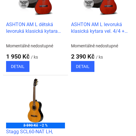
ů
p
r
o
d
ASHTON AM L dětská
ASHTON AM L levoruká
u
levoruká klasická kytara
klasická kytara vel. 4/4 +
k
vel. 3/4 + obal + online
obal + online škola hry
t
škola hry (angl.)
(angl.)
Momentálně nedostupné
Momentálně nedostupné
ů
1 950 Kč
2 390 Kč
/ ks
/ ks
DETAIL
DETAIL
3 590 Kč
–2 %
Stagg SCL60-NAT LH,