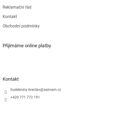
ý
p
Reklamační řád
i
s
Kontakt
u
Obchodní podmínky
Přijímáme online platby
Kontakt
hudebniny-breclav
@
seznam.cz
+420 771 772 191