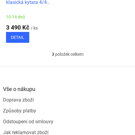
klasická kytara 4/4
levoruká, přírodní
10-14 dnů
3 490 Kč
/ ks
DETAIL
3
položek celkem
O
v
l
Z
á
á
d
p
a
a
Vše o nákupu
c
t
í
Doprava zboží
í
p
r
Způsoby platby
v
k
Odstoupení od smlouvy
y
v
Jak reklamovat zboží