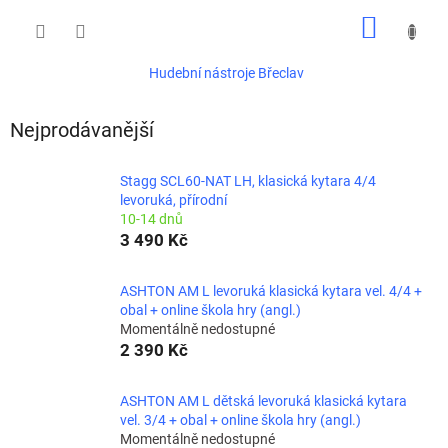
Přejít
NÁKUP
na
obsah
KOŠÍK
Hudební nástroje Břeclav
Nejprodávanější
Stagg SCL60-NAT LH, klasická kytara 4/4
levoruká, přírodní
10-14 dnů
3 490 Kč
ASHTON AM L levoruká klasická kytara vel. 4/4 +
obal + online škola hry (angl.)
Momentálně nedostupné
2 390 Kč
ASHTON AM L dětská levoruká klasická kytara
vel. 3/4 + obal + online škola hry (angl.)
Momentálně nedostupné