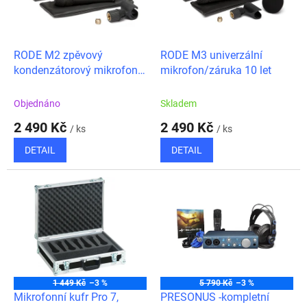
ů
p
r
o
d
RODE M2 zpěvový
RODE M3 univerzální
u
kondenzátorový mikrofon
mikrofon/záruka 10 let
k
pro živá vystoupení/záruka
t
10 let
Objednáno
Skladem
ů
2 490 Kč
2 490 Kč
/ ks
/ ks
DETAIL
DETAIL
1 449 Kč
–3 %
5 790 Kč
–3 %
Mikrofonní kufr Pro 7,
PRESONUS -kompletní