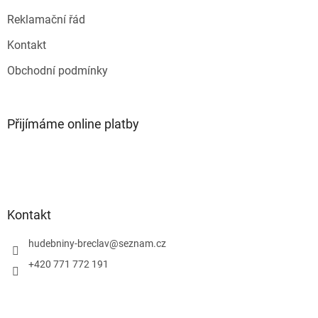
ý
p
Reklamační řád
i
s
Kontakt
u
Obchodní podmínky
Přijímáme online platby
Kontakt
hudebniny-breclav
@
seznam.cz
+420 771 772 191