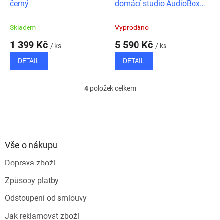
černý
domácí studio AudioBox
iTwo Studio
Skladem
Vyprodáno
1 399 Kč
5 590 Kč
/ ks
/ ks
DETAIL
DETAIL
4
položek celkem
O
v
l
Z
á
á
d
p
a
a
Vše o nákupu
c
t
í
Doprava zboží
í
p
r
Způsoby platby
v
k
Odstoupení od smlouvy
y
v
Jak reklamovat zboží