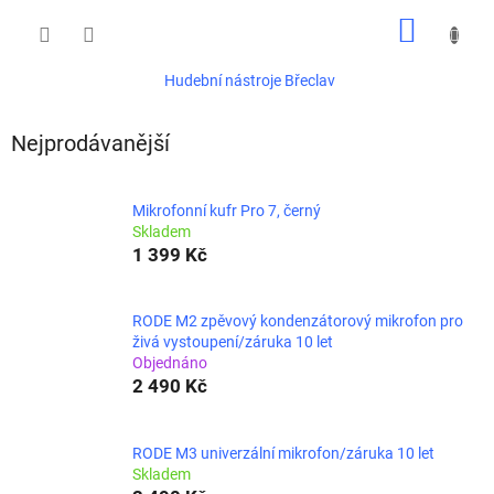
Přejít
NÁKUP
na
obsah
KOŠÍK
Hudební nástroje Břeclav
Nejprodávanější
Mikrofonní kufr Pro 7, černý
Skladem
1 399 Kč
RODE M2 zpěvový kondenzátorový mikrofon pro
živá vystoupení/záruka 10 let
Objednáno
2 490 Kč
RODE M3 univerzální mikrofon/záruka 10 let
Skladem