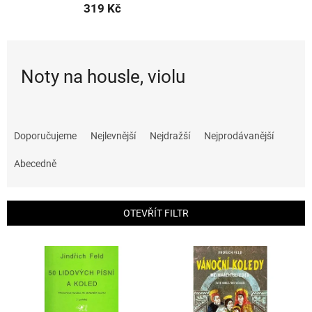
319 Kč
Noty na housle, violu
Ř
a
Doporučujeme
Nejlevnější
Nejdražší
Nejprodávanější
z
e
Abecedně
n
í
p
OTEVŘÍT FILTR
r
o
V
d
ý
u
p
k
i
t
s