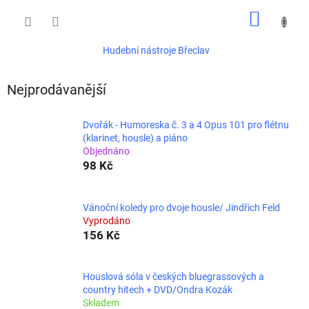
Přejít
NÁKUP
na
obsah
KOŠÍK
Hudební nástroje Břeclav
Nejprodávanější
Dvořák - Humoreska č. 3 a 4 Opus 101 pro flétnu
(klarinet, housle) a piáno
Objednáno
98 Kč
Vánoční koledy pro dvoje housle/ Jindřich Feld
Vyprodáno
156 Kč
Houslová sóla v českých bluegrassových a
country hitech + DVD/Ondra Kozák
Skladem