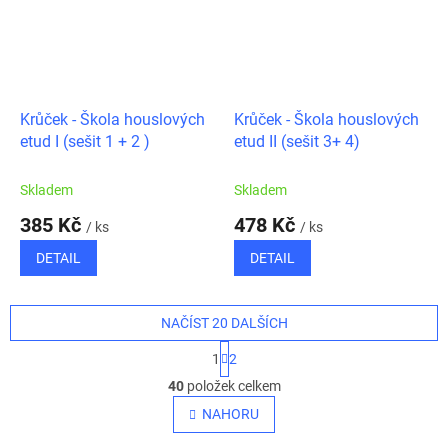
Krůček - Škola houslových
Krůček - Škola houslových
etud I (sešit 1 + 2 )
etud II (sešit 3+ 4)
Skladem
Skladem
385 Kč
478 Kč
/ ks
/ ks
DETAIL
DETAIL
NAČÍST 20 DALŠÍCH
S
1
2
t
O
r
40
položek celkem
v
á
l
NAHORU
n
á
k