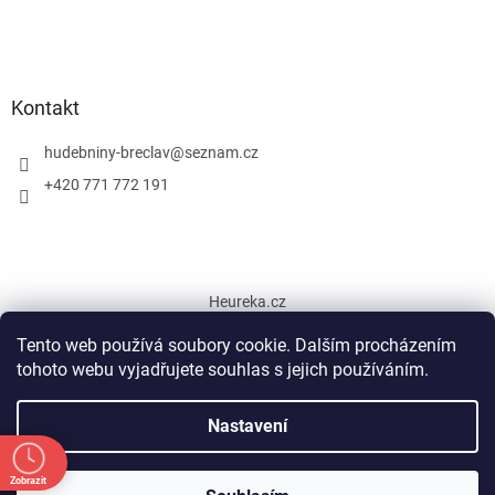
Kontakt
hudebniny-breclav
@
seznam.cz
+420 771 772 191
Heureka.cz
Tento web používá soubory cookie. Dalším procházením
tohoto webu vyjadřujete souhlas s jejich používáním.
Vytvořil Shoptet
Nastavení
Copyright 2026
Hudební nástroje Břeclav
. Všechna práva
Zobrazit
Od 5.7. do 31.7. 2026 otevírací doba prodejny pouze ÚT,ST, ČT 9-12