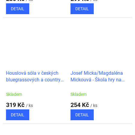
DETAIL
DETAIL
Houslová sóla v českých
Josef Micka/Magdaléna
bluegrassových a country
Mickouvá - Škola hry na
hitech + DVD/Ondra Kozák
housle 1
Skladem
Skladem
319 Kč
254 Kč
/ ks
/ ks
DETAIL
DETAIL