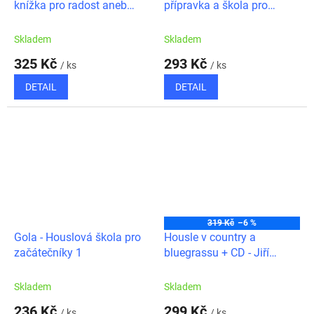
knížka pro radost aneb
přípravka a škola pro
Začínáme ve 3. poloze 1
začátečníky
Skladem
Skladem
325 Kč
293 Kč
/ ks
/ ks
DETAIL
DETAIL
319 Kč
–6 %
Gola - Houslová škola pro
Housle v country a
začátečníky 1
bluegrassu + CD - Jiří
Lukšů
Skladem
Skladem
236 Kč
299 Kč
/ ks
/ ks