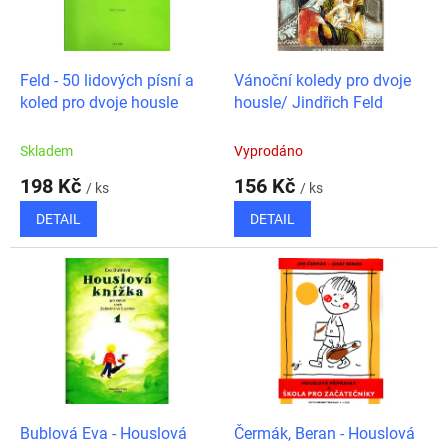
ů
p
r
o
d
Feld - 50 lidových písní a
Vánoční koledy pro dvoje
u
koled pro dvoje housle
housle/ Jindřich Feld
k
t
Skladem
Vyprodáno
ů
198 Kč
156 Kč
/ ks
/ ks
DETAIL
DETAIL
Bublová Eva - Houslová
Čermák, Beran - Houslová