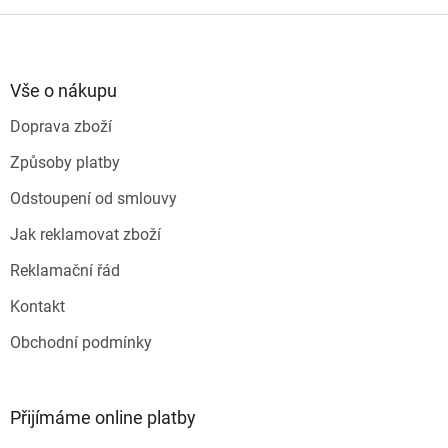
o
d
v
Z
a
á
c
á
n
í
p
í
p
a
Vše o nákupu
r
t
v
Doprava zboží
í
k
y
Způsoby platby
v
ý
Odstoupení od smlouvy
p
i
Jak reklamovat zboží
s
u
Reklamační řád
Kontakt
Obchodní podmínky
Přijímáme online platby