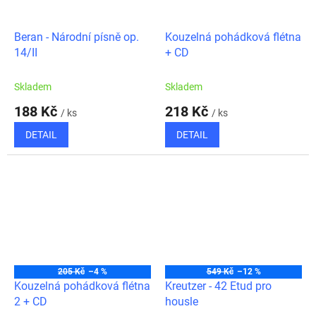
Beran - Národní písně op.
Kouzelná pohádková flétna
14/II
+ CD
Skladem
Skladem
188 Kč
218 Kč
/ ks
/ ks
DETAIL
DETAIL
205 Kč
–4 %
549 Kč
–12 %
Kouzelná pohádková flétna
Kreutzer - 42 Etud pro
2 + CD
housle