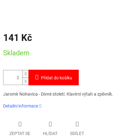
141 Kč
Měrná
Skladem
cena:
Přidat do košíku
Jaromír Nohavica - Divné století. Klavírní výtah a zpěvník.
Detailní informace
ZEPTAT SE
HLÍDAT
SDÍLET