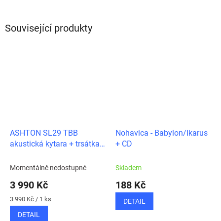
Související produkty
ASHTON SL29 TBB
Nohavica - Babylon/Ikarus
akustická kytara + trsátka
+ CD
zdarma
Momentálně nedostupné
Skladem
3 990 Kč
188 Kč
Měrná
3 990 Kč / 1 ks
DETAIL
cena:
DETAIL