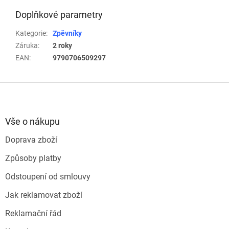
Doplňkové parametry
Kategorie
:
Zpěvníky
Záruka
:
2 roky
EAN
:
9790706509297
Z
á
p
a
Vše o nákupu
t
Doprava zboží
í
Způsoby platby
Odstoupení od smlouvy
Jak reklamovat zboží
Reklamační řád