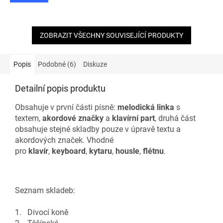
ZOBRAZIT VŠECHNY SOUVISEJÍCÍ PRODUKTY
Popis
Podobné (6)
Diskuze
Detailní popis produktu
Obsahuje v první části písně:
melodická linka
s
textem,
akordové značky
a
klavírní part
, druhá část
obsahuje stejné skladby pouze v úpravě textu a
akordových značek. Vhodné
pro
klavír
,
keyboard
,
kytaru
,
housle
,
flétnu
.
Seznam skladeb:
1. Divocí koně