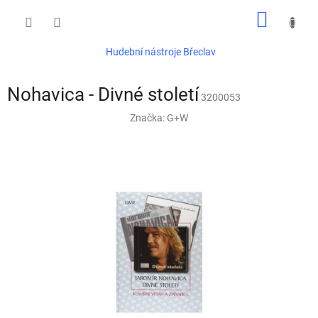
Přejít
NÁKUP
na
obsah
KOŠÍK
Hudební nástroje Břeclav
Nohavica - Divné století
3200053
Značka:
G+W