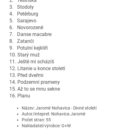
2. Těšínská
3. Stodoly
4. Petěrburg
5. Sarajevo
6. Novorozeně
7. Danse macabre
8. Zatanči
9. Potulní kejklíři
10. Starý muž
11. Ještě mi scházíš
12. Litanie u konce století
13. Před dveřmi
14. Podzemní prameny
15. Až to se mnu sekne
16. Planu
Název: Jaromír Nohavica - Divné století
Autor/intepret: Nohavica Jaromír
Počet stran: 55
Nakladatel/výrobce: G+W