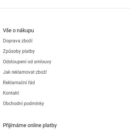
v
l
Z
á
á
d
p
a
a
Vše o nákupu
c
t
í
Doprava zboží
í
p
r
Způsoby platby
v
k
Odstoupení od smlouvy
y
v
Jak reklamovat zboží
ý
p
Reklamační řád
i
s
Kontakt
u
Obchodní podmínky
Přijímáme online platby