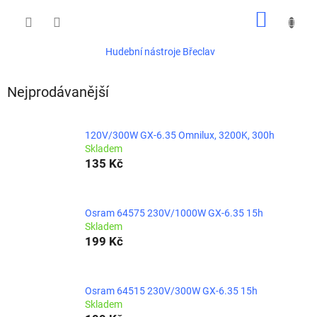
Přejít
NÁKUP
na
obsah
KOŠÍK
Hudební nástroje Břeclav
Nejprodávanější
120V/300W GX-6.35 Omnilux, 3200K, 300h
Skladem
135 Kč
Osram 64575 230V/1000W GX-6.35 15h
Skladem
199 Kč
Osram 64515 230V/300W GX-6.35 15h
Skladem