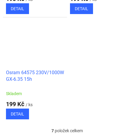
DETAIL
DETAIL
Osram 64575 230V/1000W
GX-6.35 15h
Skladem
199 Kč
/ ks
DETAIL
7
položek celkem
O