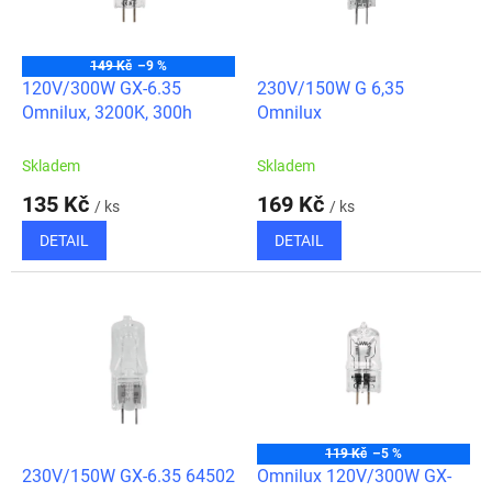
ů
p
r
o
149 Kč
–9 %
d
120V/300W GX-6.35
230V/150W G 6,35
u
Omnilux, 3200K, 300h
Omnilux
k
t
Skladem
Skladem
ů
135 Kč
169 Kč
/ ks
/ ks
DETAIL
DETAIL
119 Kč
–5 %
230V/150W GX-6.35 64502
Omnilux 120V/300W GX-