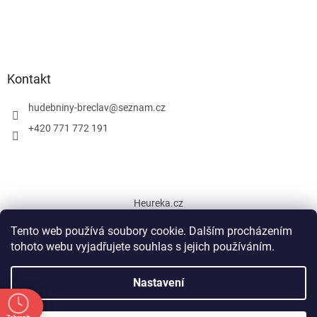
Kontakt
hudebniny-breclav
@
seznam.cz
+420 771 772 191
Heureka.cz
Tento web používá soubory cookie. Dalším procházením
tohoto webu vyjadřujete souhlas s jejich používáním.
Vytvořil Shoptet
Nastavení
Copyright 2026
Hudební nástroje Břeclav
. Všechna práva