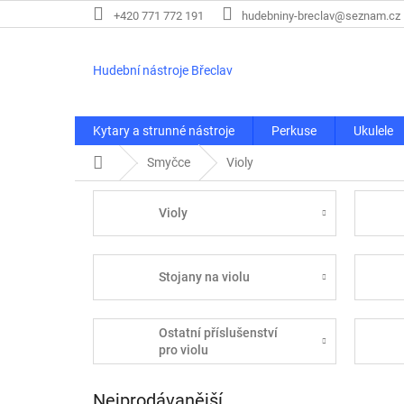
Přejít
+420 771 772 191
hudebniny-breclav@seznam.cz
na
obsah
Hudební nástroje Břeclav
Kytary a strunné nástroje
Perkuse
Ukulele
Domů
Smyčce
Violy
Violy
Stojany na violu
Ostatní příslušenství
pro violu
Nejprodávanější