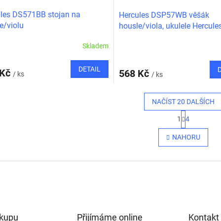
les DS571BB stojan na
Hercules DSP57WB věšák
e/violu
housle/viola, ukulele Hercules
Skladem
DETAIL
 Kč
568 Kč
/ ks
/ ks
NAČÍST 20 DALŠÍCH
S
1
4
t
O
r
v
NAHORU
á
l
n
á
k
d
o
a
v
c
á
í
n
p
í
r
ákupu
Přijímáme online
v
Kontakt