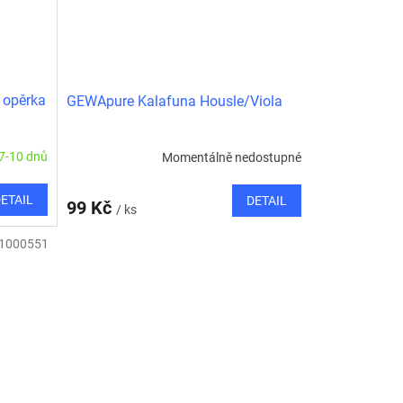
 opěrka
GEWApure Kalafuna Housle/Viola
7-10 dnů
Momentálně nedostupné
ETAIL
DETAIL
99 Kč
/ ks
1000551