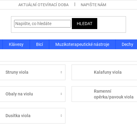
AKTUÁLNÍ OTEVÍRACÍ DOBA
NAPIŠTE NÁM
HLEDAT
Klávesy
Bicí
Muzikoterapeutické nástroje
Dechy
Struny viola
Kalafuny viola
Ramenní
Obaly na violu
opěrka/pavouk viola
Dusítka viola