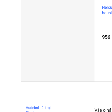
Hercu
housl
956
Z
á
p
a
t
Hudební nástroje
Vše o n
í