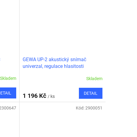
č
GEWA UP-2 akustický snímač
univerzal, regulace hlasitosti
Skladem
Skladem
ETAIL
DETAIL
1 196 Kč
/ ks
2300647
Kód:
2900051