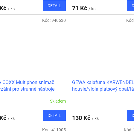
DETAIL
D
 Kč
71 Kč
/ ks
/ ks
Kód:
940630
Kód
 COXX Multiphon snímač
GEWA kalafuna KARWENDE
rzální pro strunné nástroje
housle/viola platsový obal/l
Skladem
DETAIL
D
 Kč
130 Kč
/ ks
/ ks
Kód:
411905
Kód: