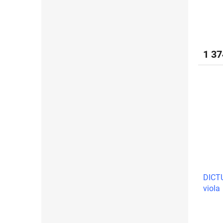
1 3
DICT
viola