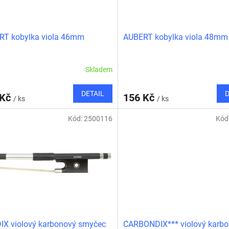
RT kobylka viola 46mm
AUBERT kobylka viola 48mm
Skladem
DETAIL
D
 Kč
156 Kč
/ ks
/ ks
Kód:
2500116
Kód
X violový karbonový smyčec
CARBONDIX*** violový karb