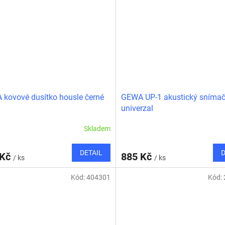
kovové dusítko housle černé
GEWA UP-1 akustický sníma
univerzal
Skladem
DETAIL
D
 Kč
885 Kč
/ ks
/ ks
Kód:
404301
Kód: