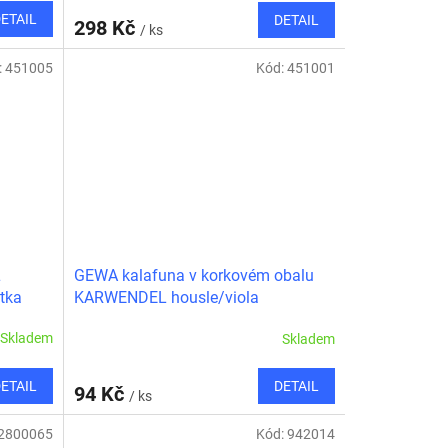
ETAIL
DETAIL
298 Kč
/ ks
:
451005
Kód:
451001
L
GEWA kalafuna v korkovém obalu
átka
KARWENDEL housle/viola
Skladem
Skladem
ETAIL
DETAIL
94 Kč
/ ks
2800065
Kód:
942014