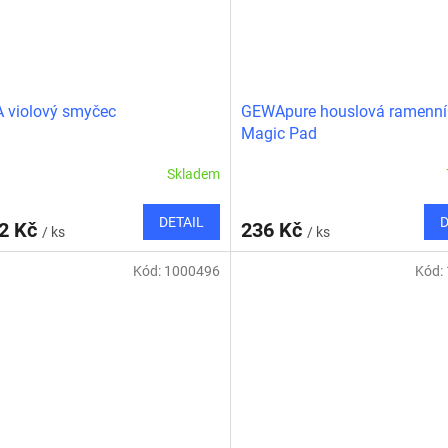
 violový smyčec
GEWApure houslová ramenní
Magic Pad
Skladem
DETAIL
D
32 Kč
236 Kč
/ ks
/ ks
Kód:
1000496
Kód: