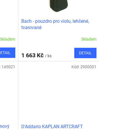
Bach - pouzdro pro violu, lehčené,
tvarované
Skladem
Skladem
ETAIL
DETAIL
1 663 Kč
/ ks
:
145021
Kód:
2900001
onový
D'Addario KAPLAN ARTCRAFT