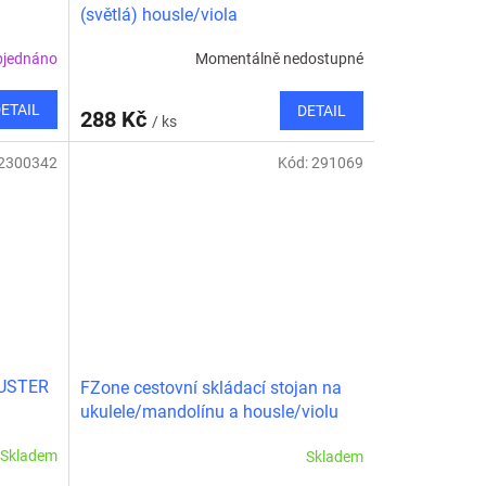
(světlá) housle/viola
bjednáno
Momentálně nedostupné
ETAIL
DETAIL
288 Kč
/ ks
2300342
Kód:
291069
JUSTER
FZone cestovní skládací stojan na
ukulele/mandolínu a housle/violu
Skladem
Skladem