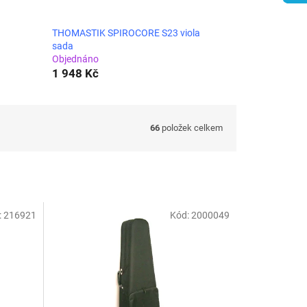
THOMASTIK SPIROCORE S23 viola
sada
Objednáno
1 948 Kč
66
položek celkem
:
216921
Kód:
2000049