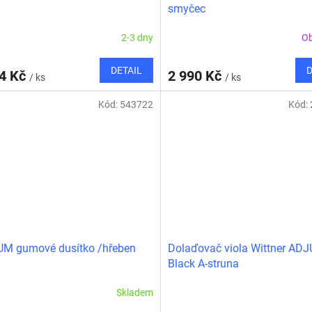
smyčec
2-3 dny
O
DETAIL
D
74 Kč
2 990 Kč
/ ks
/ ks
Kód:
543722
Kód:
UM gumové dusítko /hřeben
Dolaďovač viola Wittner AD
Black A-struna
Skladem