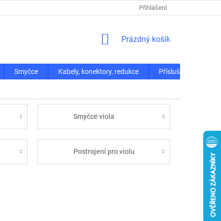
Přihlášení
NÁKUPNÍ
Prázdný košík
KOŠÍK
Smyčce
Kabely, konektory, redukce
Příslušenství
Smyčce viola
Postrojení pro violu