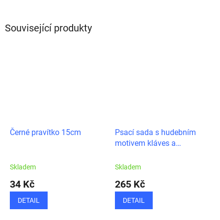
Související produkty
Černé pravítko 15cm
Psací sada s hudebním
motivem kláves a
houslového klíče
Skladem
Skladem
34 Kč
265 Kč
DETAIL
DETAIL