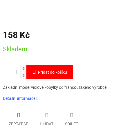
158 Kč
Měrná
Skladem
cena:
Přidat do košíku
Základní model violové kobylky od francouzského výrobce.
Detailní informace
ZEPTAT SE
HLÍDAT
SDÍLET