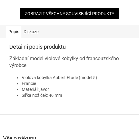
ZOBRAZIT VŠECHNY SOUVISEJÍCÍ PRODUKTY
Popis
Diskuze
Detailní popis produktu
Základní model violové kobylky od francouzského
výrobce.
Violová kobylka Aubert Etude (model 5)
Francie
Materiál: javor
Šířka nožiček: 46 mm
Z
á
p
a
Vše o nákupu