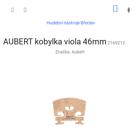
Přejít
NÁKUP
na
obsah
KOŠÍK
Hudební nástroje Břeclav
AUBERT kobylka viola 46mm
2169212
Značka:
Aubert