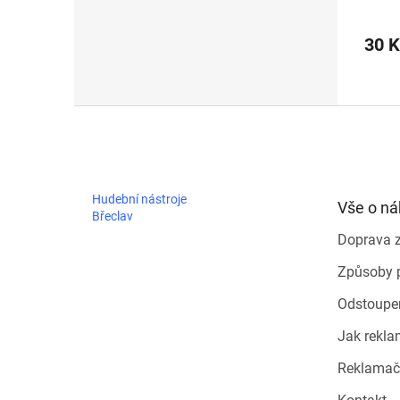
30 
Z
á
p
a
t
Hudební nástroje
Vše o n
í
Břeclav
Doprava 
Způsoby 
Odstoupe
Jak rekla
Reklamač