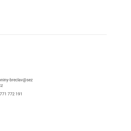
niny-breclav
@
sez
cz
771 772 191