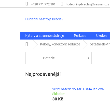
Přejít
+420 771 772 191
hudebniny-breclav@seznam.cz
na
obsah
Hudební nástroje Břeclav
Kytary a strunné nástroje
Perkuse
Ukulele
Domů
Kabely, konektory, redukce
ostatní elektr
Baterie
Nejprodávanější
2032 baterie 3V MOTOMA lithiová
Skladem
30 Kč