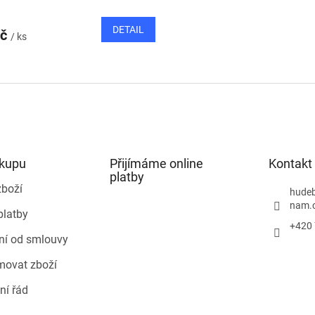
DETAIL
Kč
/ ks
O
v
l
á
d
a
c
í
ákupu
Přijímáme online
Kontakt
p
platby
r
zboží
hudeb
v
nam.
platby
k
+420 
y
ní od smlouvy
v
ý
movat zboží
p
i
ní řád
s
u