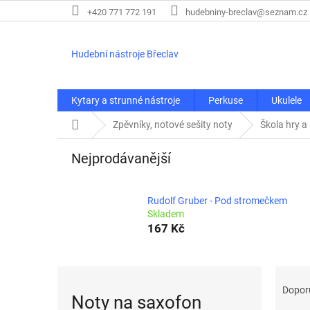
Přejít
+420 771 772 191
hudebniny-breclav@seznam.cz
na
obsah
Hudební nástroje Břeclav
Kytary a strunné nástroje
Perkuse
Ukulele
Domů
Zpěvníky, notové sešity noty
Škola hry a
Nejprodávanější
Rudolf Gruber - Pod stromečkem
Skladem
167 Kč
Ř
a
Dopor
Noty na saxofon
z