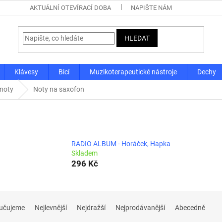
AKTUÁLNÍ OTEVÍRACÍ DOBA
NAPIŠTE NÁM
HLEDAT
Klávesy
Bicí
Muzikoterapeutické nástroje
Dechy
 noty
Noty na saxofon
RADIO ALBUM - Horáček, Hapka
Skladem
296 Kč
učujeme
Nejlevnější
Nejdražší
Nejprodávanější
Abecedně