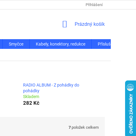
Přihlášení
NÁKUPNÍ
Prázdný košík
KOŠÍK
Smyčce
Kabely, konektory, redukce
Příslušenství
RADIO ALBUM - Z pohádky do
pohádky
Skladem
282 Kč
7
položek celkem