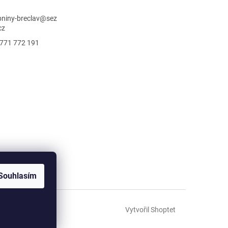
niny-breclav
@
sez
cz
771 772 191
Souhlasím
Vytvořil Shoptet