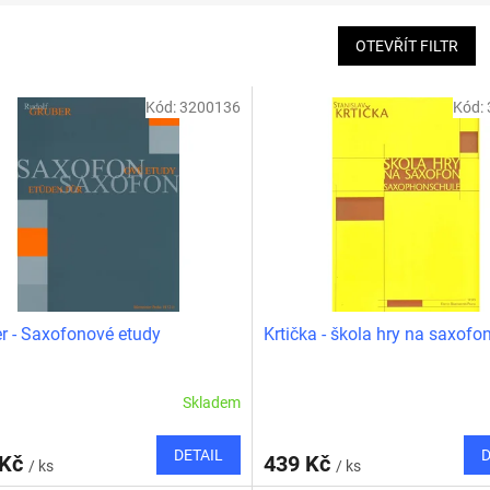
OTEVŘÍT FILTR
Kód:
3200136
Kód:
r - Saxofonové etudy
Krtička - škola hry na saxofo
Skladem
DETAIL
D
 Kč
439 Kč
/ ks
/ ks