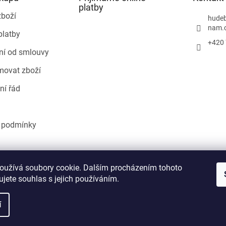
p
platby
r
zboží
hudeb
v
nam.
platby
k
+420 
y
ní od smlouvy
v
ý
movat zboží
p
i
ní řád
s
u
 podmínky
Heureka.cz
oužívá soubory cookie. Dalším procházením tohoto
jete souhlas s jejich používáním.
í
áva vyhrazena.
Upravit nastavení cookies