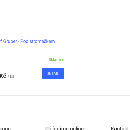
f Gruber - Pod stromečkem
Skladem
DETAIL
 Kč
/ ks
O
v
l
á
d
a
c
í
ákupu
Přijímáme online
Kontakt