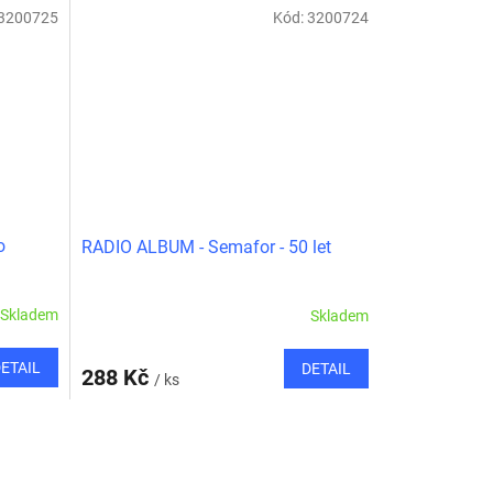
3200725
Kód:
3200724
o
RADIO ALBUM - Semafor - 50 let
Skladem
Skladem
ETAIL
DETAIL
288 Kč
/ ks