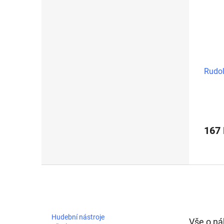
Rudol
167
Z
á
p
a
t
Hudební nástroje
Vše o n