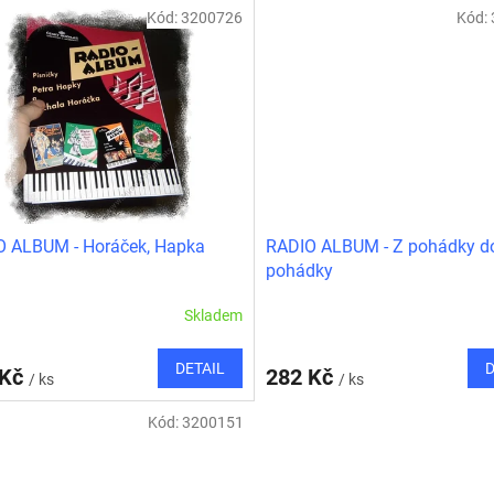
Kód:
3200726
Kód:
O ALBUM - Horáček, Hapka
RADIO ALBUM - Z pohádky d
pohádky
Skladem
DETAIL
D
 Kč
282 Kč
/ ks
/ ks
Kód:
3200151