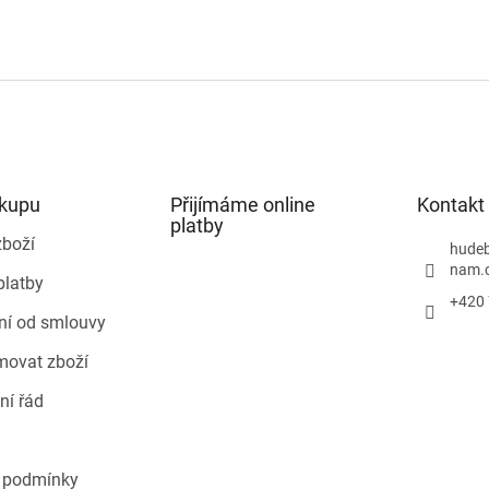
ákupu
Přijímáme online
Kontakt
platby
zboží
hudeb
nam.
platby
+420 
ní od smlouvy
movat zboží
ní řád
 podmínky