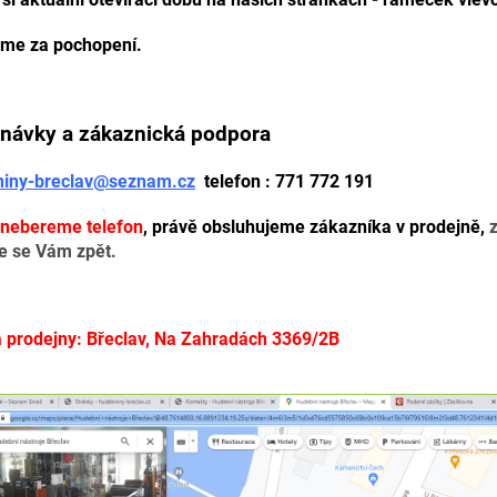
me za pochopení.
návky a zákaznická podpora
niny-breclav@seznam.cz
telefon : 771 772 191
nebereme telefon
,
právě obsluhujeme zákazníka v prodejně,
z
 se Vám zpět.
 prodejny: Břeclav, Na Zahradách 3369/2B