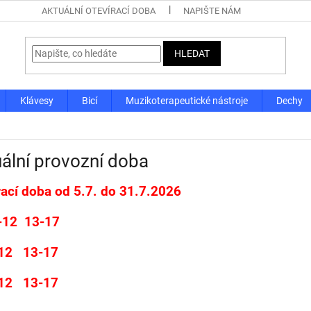
AKTUÁLNÍ OTEVÍRACÍ DOBA
NAPIŠTE NÁM
HLEDAT
Klávesy
Bicí
Muzikoterapeutické nástroje
Dechy
ální provozní doba
rací doba od 5.7. do 31.7.2026
-12 13-17
-12 13-17
-12 13-17