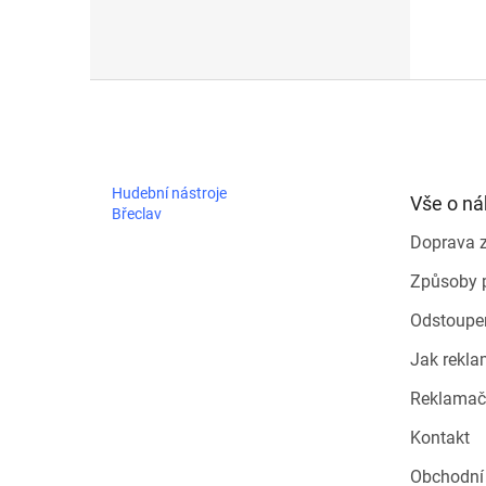
Z
á
p
a
t
Hudební nástroje
Vše o n
í
Břeclav
Doprava 
Způsoby 
Odstoupe
Jak rekla
Reklamač
Kontakt
Obchodní