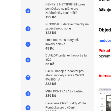
HENRY´S HETSP88 Silitones
pomůckou na piáno pro
Děkuje
začátečníky i pokročilé
199 Kč
NINO961GR dětské rolničky na
zápěstí nebo nohu
Objed
123 Kč
Ernie Ball 9220 prstýnek
hudeb
kovový špička
48 Kč
Pokud
DUNLOP prstýnek kovový síla
ozveme
.020
56 Kč
CASIO napaječ/adaptér pro
Adresa
starší modely kláves CASIO
9V/800mA
333 Kč
MINI KONTRABAS v kufříku
339 Kč
Pasadena ChordBuddy White
Pomůcka pro cvičení