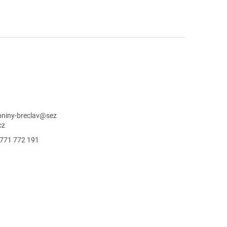
niny-breclav
@
sez
cz
771 772 191