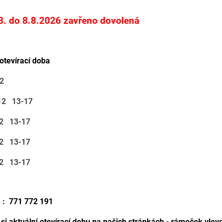
8. do 8.8.2026 zavřeno dovolená
otevírací doba
12
12 13-17
12 13-17
12 13-17
12 13-17
n : 771 772 191
 si aktuální otevírací dobu na našich stránkách - rámeček vlev