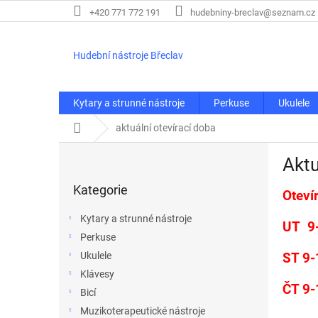
Přejít
+420 771 772 191
hudebniny-breclav@seznam.cz
na
obsah
Hudební nástroje Břeclav
Kytary a strunné nástroje
Perkuse
Ukulele
Domů
aktuální otevírací doba
P
Aktu
o
Přeskočit
s
Kategorie
kategorie
Oteví
t
r
Kytary a strunné nástroje
UT 9
a
Perkuse
n
Ukulele
ST 9
n
í
Klávesy
ČT 9
p
Bicí
a
Muzikoterapeutické nástroje