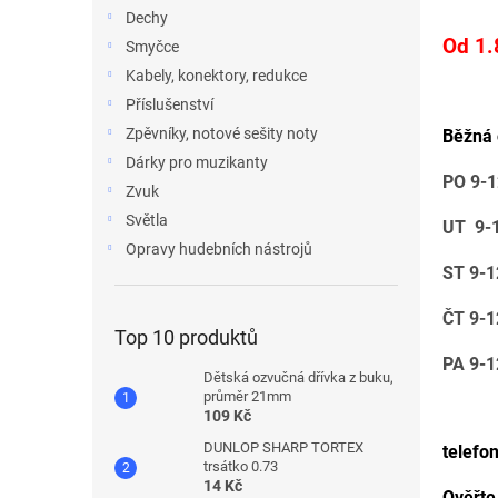
n
Dechy
e
Od 1.
Smyčce
l
Kabely, konektory, redukce
Příslušenství
Zpěvníky, notové sešity noty
Běžná 
Dárky pro muzikanty
PO 9-
Zvuk
Světla
UT 9-
Opravy hudebních nástrojů
ST 9-
ČT 9-
Top 10 produktů
PA 9-
Dětská ozvučná dřívka z buku,
průměr 21mm
109 Kč
DUNLOP SHARP TORTEX
telefo
trsátko 0.73
14 Kč
Ověřte