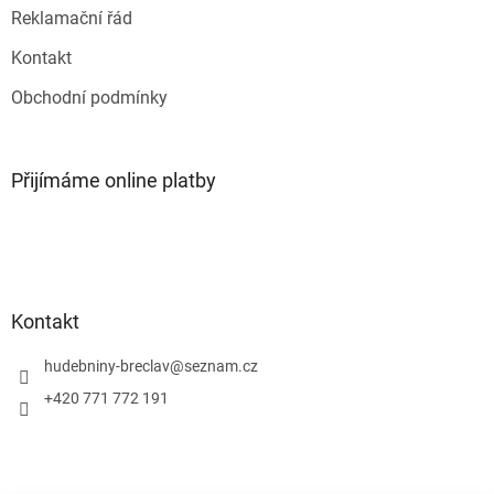
p
Reklamační řád
i
s
Kontakt
u
Obchodní podmínky
Přijímáme online platby
Kontakt
hudebniny-breclav
@
seznam.cz
+420 771 772 191