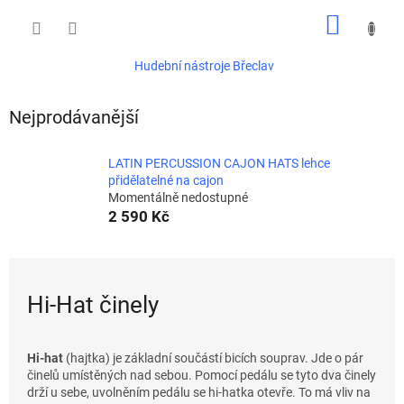
Přejít
NÁKUP
na
obsah
KOŠÍK
Hudební nástroje Břeclav
Nejprodávanější
LATIN PERCUSSION CAJON HATS lehce
přidělatelné na cajon
Momentálně nedostupné
2 590 Kč
Hi-Hat činely
Hi-hat
(hajtka) je základní součástí bicích souprav. Jde o pár
činelů umístěných nad sebou. Pomocí pedálu se tyto dva činely
drží u sebe, uvolněním pedálu se hi-hatka otevře. To má vliv na