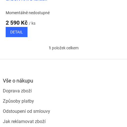
k
přidělatelné na cajon
t
Momentálně nedostupné
ů
2 590 Kč
/ ks
DETAIL
1
položek celkem
O
v
l
Z
á
á
d
p
a
a
Vše o nákupu
c
t
í
Doprava zboží
í
p
r
Způsoby platby
v
k
Odstoupení od smlouvy
y
v
Jak reklamovat zboží
ý