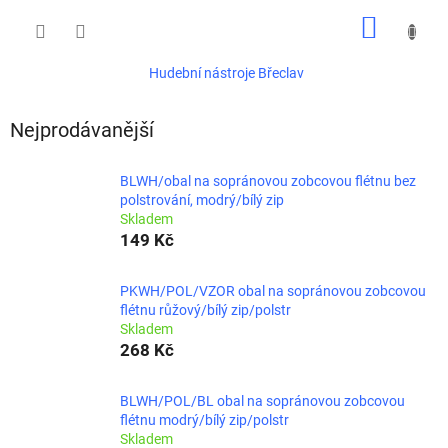
Přejít
NÁKUP
na
obsah
KOŠÍK
Hudební nástroje Břeclav
Nejprodávanější
BLWH/obal na sopránovou zobcovou flétnu bez
polstrování, modrý/bílý zip
Skladem
149 Kč
PKWH/POL/VZOR obal na sopránovou zobcovou
flétnu růžový/bílý zip/polstr
Skladem
268 Kč
BLWH/POL/BL obal na sopránovou zobcovou
flétnu modrý/bílý zip/polstr
Skladem