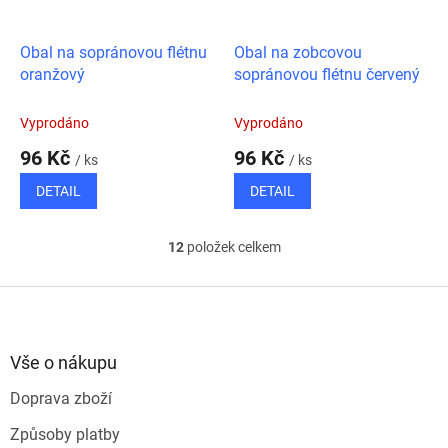
Obal na sopránovou flétnu
Obal na zobcovou
oranžový
sopránovou flétnu červený
Vyprodáno
Vyprodáno
96 Kč
96 Kč
/ ks
/ ks
DETAIL
DETAIL
12
položek celkem
O
v
l
Z
á
á
d
p
a
a
Vše o nákupu
c
t
í
Doprava zboží
í
p
r
Způsoby platby
v