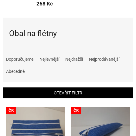
268 Kč
Obal na flétny
Ř
a
Doporučujeme
Nejlevnější
Nejdražší
Nejprodávanější
z
e
Abecedně
n
í
p
OTEVŘÍT FILTR
r
o
V
ČR
ČR
d
ý
u
p
k
i
t
s