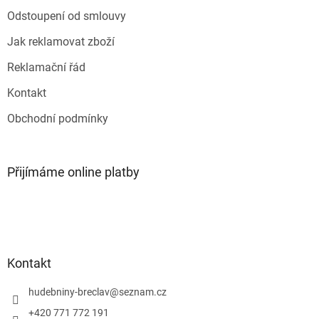
k
Odstoupení od smlouvy
y
v
Jak reklamovat zboží
ý
p
Reklamační řád
i
s
Kontakt
u
Obchodní podmínky
Přijímáme online platby
Kontakt
hudebniny-breclav
@
seznam.cz
+420 771 772 191