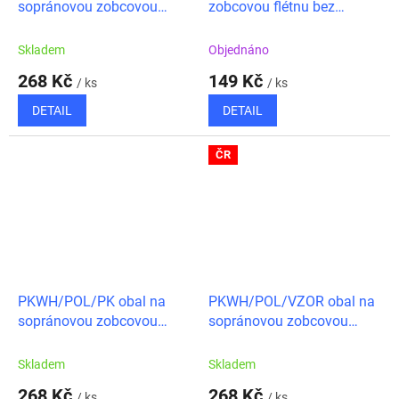
sopránovou zobcovou
zobcovou flétnu bez
flétnu modrý/bílý zip/polstr
polstrování, růzový/bílý zip
Skladem
Objednáno
268 Kč
149 Kč
/ ks
/ ks
DETAIL
DETAIL
ČR
PKWH/POL/PK obal na
PKWH/POL/VZOR obal na
sopránovou zobcovou
sopránovou zobcovou
flétnu růžový/bílý
flétnu růžový/bílý
zip/polstr
zip/polstr
Skladem
Skladem
268 Kč
268 Kč
/ ks
/ ks