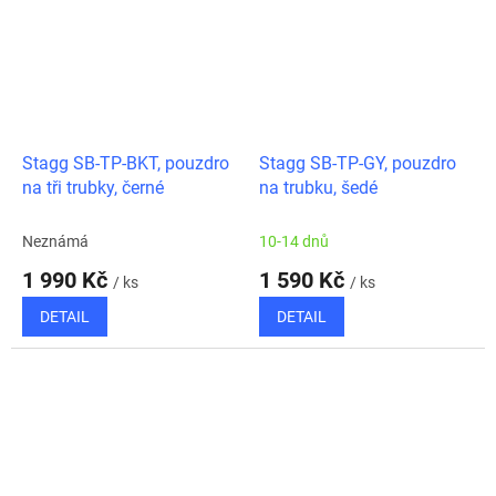
Stagg SB-TP-BKT, pouzdro
Stagg SB-TP-GY, pouzdro
na tři trubky, černé
na trubku, šedé
Neznámá
10-14 dnů
1 990 Kč
1 590 Kč
/ ks
/ ks
DETAIL
DETAIL