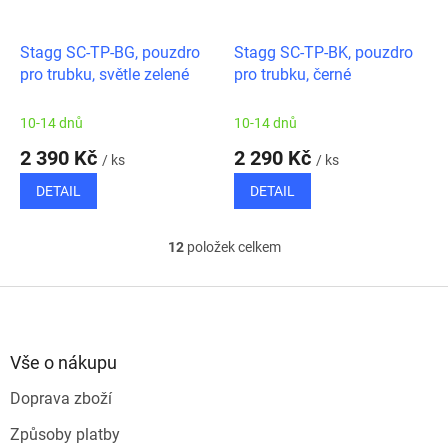
Stagg SC-TP-BG, pouzdro
Stagg SC-TP-BK, pouzdro
pro trubku, světle zelené
pro trubku, černé
10-14 dnů
10-14 dnů
2 390 Kč
2 290 Kč
/ ks
/ ks
DETAIL
DETAIL
12
položek celkem
O
v
l
Z
á
á
d
p
a
a
Vše o nákupu
c
t
í
Doprava zboží
í
p
r
Způsoby platby
v