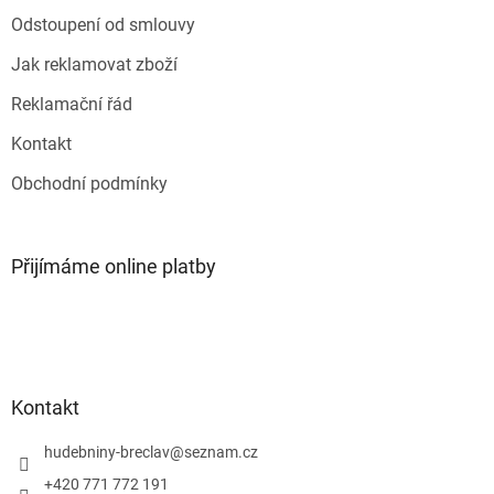
k
Odstoupení od smlouvy
y
v
Jak reklamovat zboží
ý
p
Reklamační řád
i
s
Kontakt
u
Obchodní podmínky
Přijímáme online platby
Kontakt
hudebniny-breclav
@
seznam.cz
+420 771 772 191