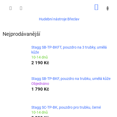
Přejít
NÁKUP
na
obsah
KOŠÍK
Hudební nástroje Břeclav
Nejprodávanější
Stagg SB-TP-BKFT, pouzdro na 3 trubky, umělá
kůže
10-14 dnů
2 190 Kč
Stagg SB-TP-BKF, pouzdro na trubku, umělá kůže
Objednáno
1 790 Kč
Stagg SC-TP-BK, pouzdro pro trubku, černé
10-14 dnů