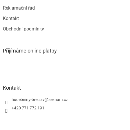
ý
p
Reklamační řád
i
s
Kontakt
u
Obchodní podmínky
Přijímáme online platby
Kontakt
hudebniny-breclav
@
seznam.cz
+420 771 772 191