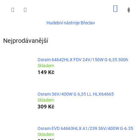
Přejít
NÁKUP
na
obsah
KOŠÍK
Hudební nástroje Břeclav
Nejprodávanější
Osram 64642HLX FDV 24V/150W G-6,35 300h
Skladem
149 Kč
Osram 36V/400W G 6,35 LL HLX64665
Skladem
309 Kč
Osram EVD 64663HLX A1/239 36V/400W G-6.35
Skladem