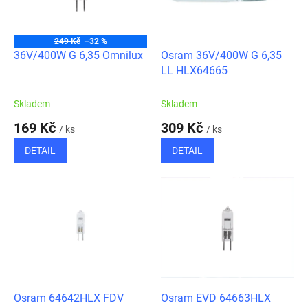
ů
p
r
o
249 Kč
–32 %
d
36V/400W G 6,35 Omnilux
Osram 36V/400W G 6,35
u
LL HLX64665
k
t
Skladem
Skladem
ů
169 Kč
309 Kč
/ ks
/ ks
DETAIL
DETAIL
Osram 64642HLX FDV
Osram EVD 64663HLX