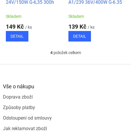
24V/150W G-6,35 300h
A1/239 36V/400W G-6.35
Skladem
Skladem
149 Kč
139 Kč
/ ks
/ ks
DETAIL
DETAIL
4
položek celkem
O
v
l
Z
á
á
d
p
a
a
Vše o nákupu
c
t
í
Doprava zboží
í
p
r
Způsoby platby
v
k
Odstoupení od smlouvy
y
v
Jak reklamovat zboží