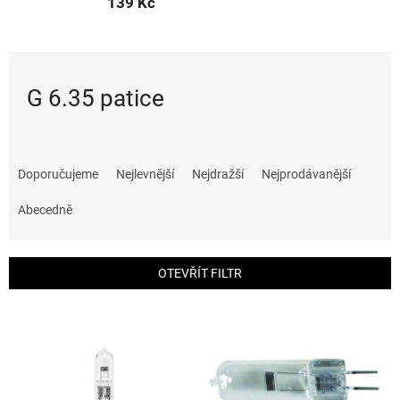
139 Kč
G 6.35 patice
Ř
a
Doporučujeme
Nejlevnější
Nejdražší
Nejprodávanější
z
e
Abecedně
n
í
p
OTEVŘÍT FILTR
r
o
V
d
ý
u
p
k
i
t
s