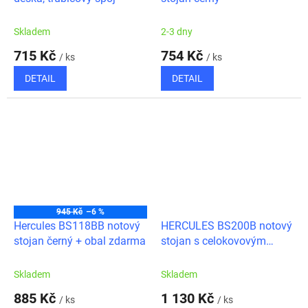
Skladem
2-3 dny
715 Kč
754 Kč
/ ks
/ ks
DETAIL
DETAIL
945 Kč
–6 %
Hercules BS118BB notový
HERCULES BS200B notový
stojan černý + obal zdarma
stojan s celokovovým
pultem
Skladem
Skladem
885 Kč
1 130 Kč
/ ks
/ ks