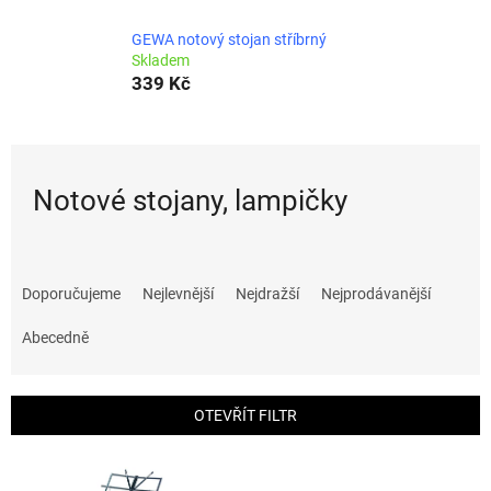
GEWA notový stojan stříbrný
Skladem
339 Kč
Notové stojany, lampičky
Ř
a
Doporučujeme
Nejlevnější
Nejdražší
Nejprodávanější
z
e
Abecedně
n
í
p
OTEVŘÍT FILTR
r
o
V
d