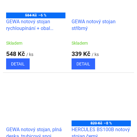
584 Kč
–6 %
GEWA notový stojan
GEWA notový stojan
rychloupínání + obal
stříbrný
zdarma
Skladem
Skladem
548 Kč
339 Kč
/ ks
/ ks
DETAIL
DETAIL
820 Kč
–8 %
GEWA notový stojan, plná
HERCULES BS100B notový
deska, trubicový spoj
stojan černý