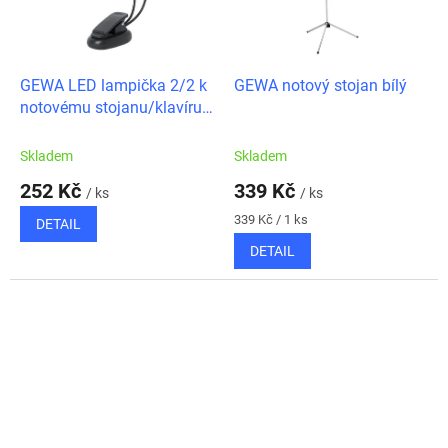
GEWA LED lampička 2/2 k
GEWA notový stojan bílý
notovému stojanu/klavíru
2 x 2LED
Skladem
Skladem
252 Kč
339 Kč
/ ks
/ ks
Měrná
339 Kč / 1 ks
DETAIL
cena:
DETAIL