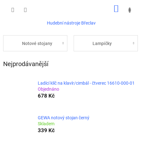
Přejít
NÁKUP
na
obsah
KOŠÍK
Hudební nástroje Břeclav
Notové stojany
Lampičky
Nejprodávanější
Ladící klíč na klavír/cimbál - čtverec 16610-000-01
Objednáno
678 Kč
GEWA notový stojan černý
Skladem
339 Kč