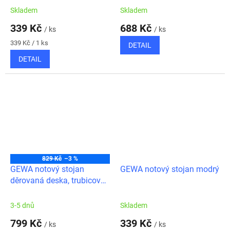
Skladem
Skladem
339 Kč
688 Kč
/ ks
/ ks
Měrná
339 Kč / 1 ks
DETAIL
cena:
DETAIL
829 Kč
–3 %
GEWA notový stojan
GEWA notový stojan modrý
děrovaná deska, trubicový
spoj
3-5 dnů
Skladem
799 Kč
339 Kč
/ ks
/ ks