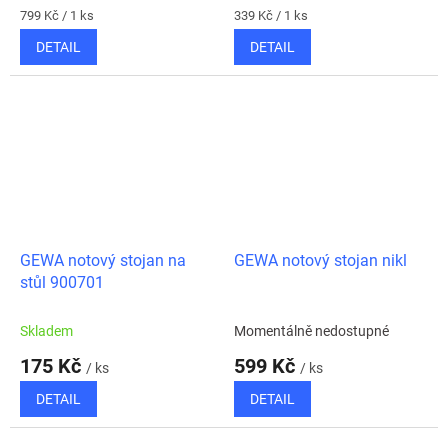
Měrná
Měrná
799 Kč / 1 ks
339 Kč / 1 ks
cena:
cena:
DETAIL
DETAIL
GEWA notový stojan na
GEWA notový stojan nikl
stůl 900701
Skladem
Momentálně nedostupné
175 Kč
599 Kč
/ ks
/ ks
DETAIL
DETAIL