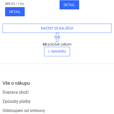
Měrná
885 Kč / 1 ks
DETAIL
cena:
DETAIL
NAČÍST 20 DALŠÍCH
S
1
3
t
O
r
60
položek celkem
v
á
l
NAHORU
n
á
k
o
d
v
Z
a
á
c
á
n
í
p
í
p
a
Vše o nákupu
r
t
v
Doprava zboží
í
k
y
Způsoby platby
v
ý
Odstoupení od smlouvy