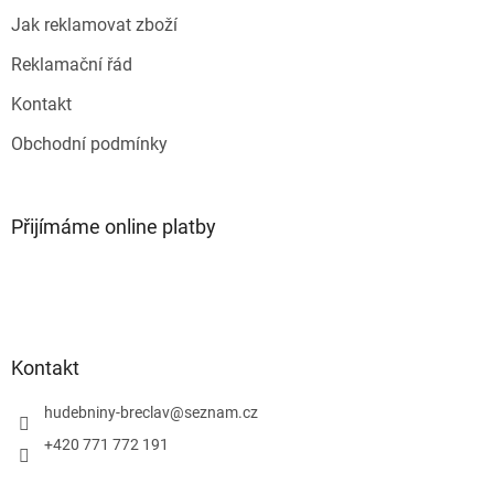
p
i
Jak reklamovat zboží
s
u
Reklamační řád
Kontakt
Obchodní podmínky
Přijímáme online platby
Kontakt
hudebniny-breclav
@
seznam.cz
+420 771 772 191