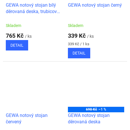
GEWA notový stojan bílý
GEWA notový stojan černý
děrovaná deska, trubicový
spoj
Skladem
Skladem
765 Kč
339 Kč
/ ks
/ ks
Měrná
339 Kč / 1 ks
DETAIL
cena:
DETAIL
698 Kč
–1 %
GEWA notový stojan
GEWA notový stojan
červený
děrovaná deska