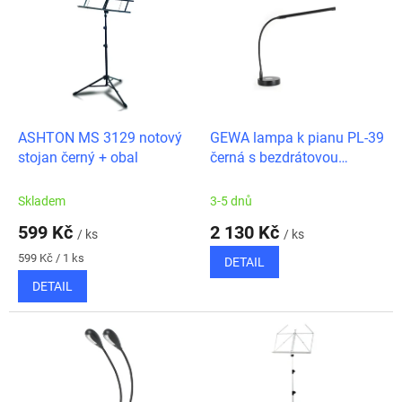
ý
u
p
k
i
t
s
ů
p
r
o
d
ASHTON MS 3129 notový
GEWA lampa k pianu PL-39
u
stojan černý + obal
černá s bezdrátovou
k
nabíječkou mobilu
t
Skladem
3-5 dnů
ů
599 Kč
2 130 Kč
/ ks
/ ks
Měrná
599 Kč / 1 ks
DETAIL
cena:
DETAIL