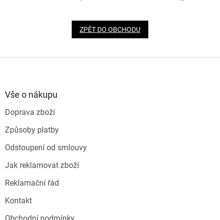
ZPĚT DO OBCHODU
Z
á
p
a
Vše o nákupu
t
Doprava zboží
í
Způsoby platby
Odstoupení od smlouvy
Jak reklamovat zboží
Reklamační řád
Kontakt
Obchodní podmínky