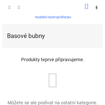
Přejít
NÁKUP
na
obsah
KOŠÍK
Hudební nástroje Břeclav
Basové bubny
Produkty teprve připravujeme.
Můžete se ale podívat na ostatní kategorie.