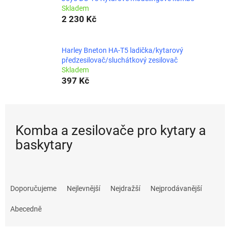
Skladem
2 230 Kč
Harley Bneton HA-T5 ladička/kytarový
předzesilovač/sluchátkový zesilovač
Skladem
397 Kč
Komba a zesilovače pro kytary a
baskytary
Ř
a
Doporučujeme
Nejlevnější
Nejdražší
Nejprodávanější
z
e
Abecedně
n