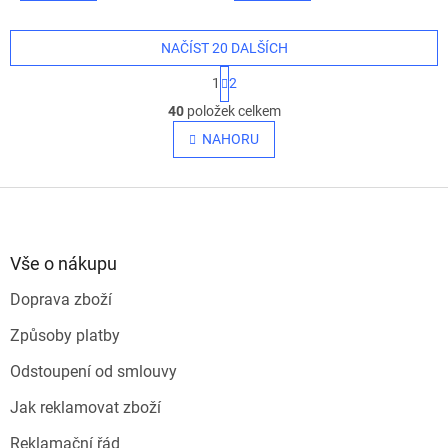
NAČÍST 20 DALŠÍCH
S
1
2
t
O
r
40
položek celkem
v
á
l
NAHORU
n
á
k
o
d
v
Z
a
á
c
á
n
í
p
í
p
a
Vše o nákupu
r
t
v
Doprava zboží
í
k
y
Způsoby platby
v
ý
Odstoupení od smlouvy
p
i
Jak reklamovat zboží
s
u
Reklamační řád