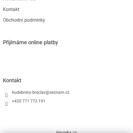
Kontakt
Obchodní podmínky
Přijímáme online platby
Kontakt
hudebniny-breclav
@
seznam.cz
+420 771 772 191
Heureka.cz