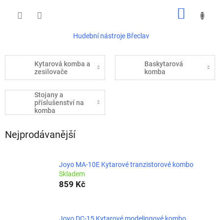
Přejít
NÁKUP
na
obsah
KOŠÍK
Hudební nástroje Břeclav
Kytarová komba a
Baskytarová
zesilovače
komba
Stojany a
příslušenství na
komba
Nejprodávanější
Joyo MA-10E Kytarové tranzistorové kombo
Skladem
859 Kč
Joyo DC-15 Kytarové modelingové kombo