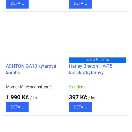
DETAIL
DETAIL
569 Kč
–30 %
ASHTON GA10 kytarové
Harley Bneton HA-T5
kombo
ladička/kytarový
předzesilovač/sluchátkový
zesilovač
Momentálně nedostupné
Skladem
1 990 Kč
397 Kč
/ ks
/ ks
DETAIL
DETAIL