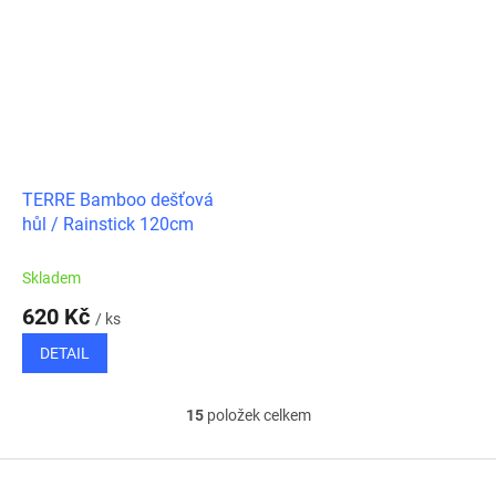
TERRE Bamboo dešťová
hůl / Rainstick 120cm
Skladem
620 Kč
/ ks
DETAIL
15
položek celkem
O
v
l
Z
á
á