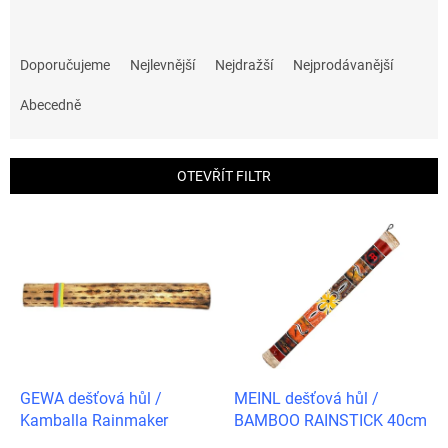
Ř
a
Doporučujeme
Nejlevnější
Nejdražší
Nejprodávanější
z
e
Abecedně
n
í
p
OTEVŘÍT FILTR
r
o
V
d
ý
u
p
k
i
t
s
ů
p
r
o
d
GEWA dešťová hůl /
MEINL dešťová hůl /
u
Kamballa Rainmaker
BAMBOO RAINSTICK 40cm
k