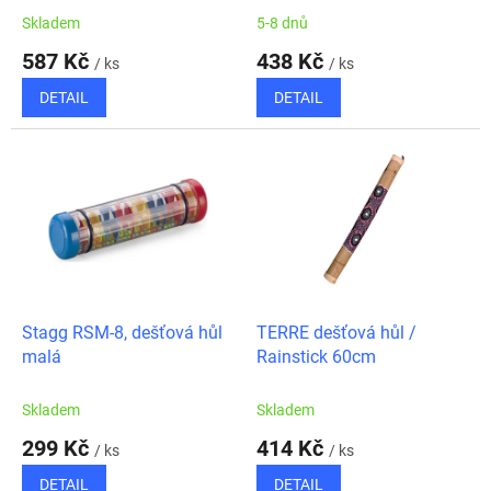
t
Skladem
5-8 dnů
ů
587 Kč
438 Kč
/ ks
/ ks
DETAIL
DETAIL
Stagg RSM-8, dešťová hůl
TERRE dešťová hůl /
malá
Rainstick 60cm
Skladem
Skladem
299 Kč
414 Kč
/ ks
/ ks
DETAIL
DETAIL