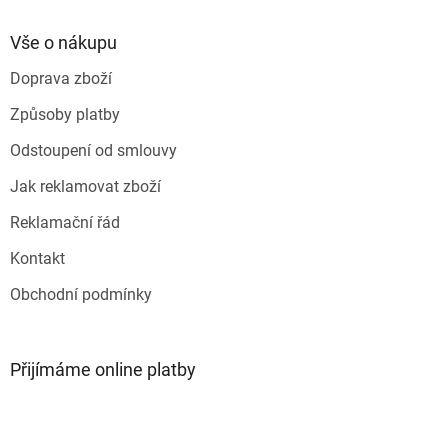
d
p
a
a
Vše o nákupu
c
t
í
Doprava zboží
í
p
r
Způsoby platby
v
k
Odstoupení od smlouvy
y
v
Jak reklamovat zboží
ý
p
Reklamační řád
i
s
Kontakt
u
Obchodní podmínky
Přijímáme online platby