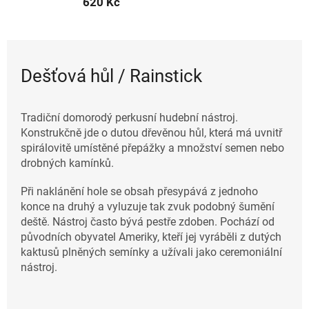
620 Kč
Dešťová hůl / Rainstick
Tradiční domorodý perkusní hudební nástroj.
Konstrukčně jde o dutou dřevěnou hůl, která má uvnitř
spirálovitě umístěné přepážky a množství semen nebo
drobných kamínků.
Při naklánění hole se obsah přesypává z jednoho
konce na druhý a vyluzuje tak zvuk podobný šumění
deště. Nástroj často bývá pestře zdoben. Pochází od
původních obyvatel Ameriky, kteří jej vyráběli z dutých
kaktusů plněných semínky a užívali jako ceremoniální
nástroj.