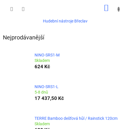
Přejít
NÁKUP
na
obsah
KOŠÍK
Hudební nástroje Břeclav
Nejprodávanější
NINO-SRS1-M
Skladem
624 Kč
NINO-SRS1-L
5-8 dnů
17 437,50 Kč
TERRE Bamboo dešťová hůl / Rainstick 120cm
Skladem