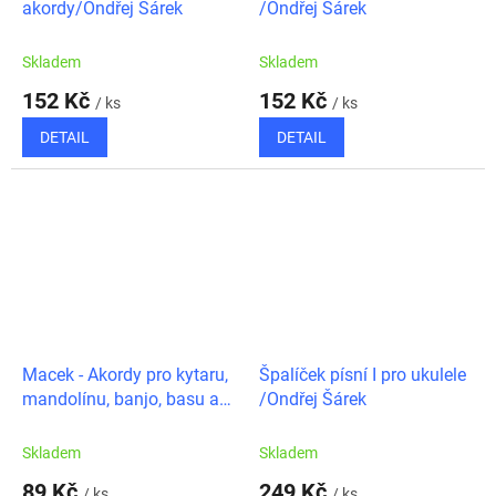
akordy/Ondřej Šárek
/Ondřej Šárek
Skladem
Skladem
152 Kč
152 Kč
/ ks
/ ks
DETAIL
DETAIL
Macek - Akordy pro kytaru,
Špalíček písní I pro ukulele
mandolínu, banjo, basu a
/Ondřej Šárek
klávesy + NOVĚ UKULELE
Skladem
Skladem
89 Kč
249 Kč
/ ks
/ ks