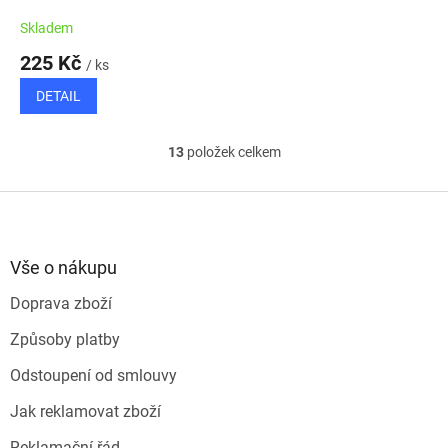
Skladem
225 Kč
/ ks
DETAIL
13
položek celkem
O
v
l
Z
á
á
d
p
a
a
Vše o nákupu
c
t
í
Doprava zboží
í
p
r
Způsoby platby
v
k
Odstoupení od smlouvy
y
v
Jak reklamovat zboží
ý
p
Reklamační řád