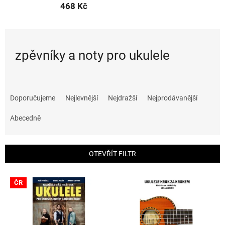
468 Kč
zpěvníky a noty pro ukulele
Ř
a
Doporučujeme
Nejlevnější
Nejdražší
Nejprodávanější
z
e
Abecedně
n
í
p
OTEVŘÍT FILTR
r
o
V
ČR
d
ý
u
p
k
i
t
s