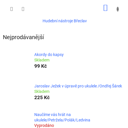
Přejít
NÁKUP
na
obsah
KOŠÍK
Hudební nástroje Břeclav
Nejprodávanější
Akordy do kapsy
Skladem
99 Kč
Jaroslav Ježek v úpravě pro ukulele /Ondřej Šárek
Skladem
225 Kč
Naučíme vás hrát na
ukulele/Petržela/Polák/Ledvina
Vyprodáno