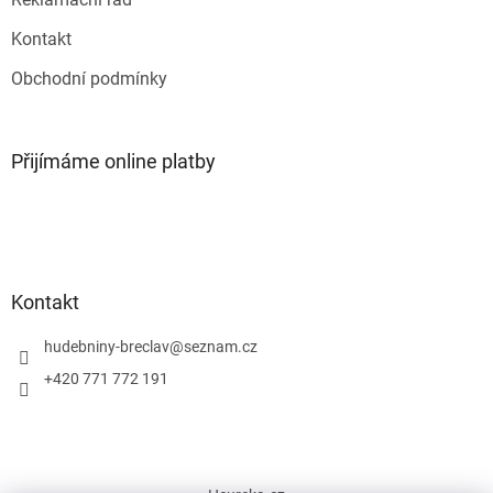
i
s
Kontakt
u
Obchodní podmínky
Přijímáme online platby
Kontakt
hudebniny-breclav
@
seznam.cz
+420 771 772 191