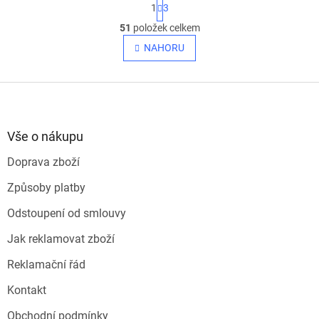
S
1
3
t
O
r
51
položek celkem
v
á
l
NAHORU
n
á
k
o
d
v
Z
a
á
c
á
n
í
p
í
p
a
Vše o nákupu
r
t
v
Doprava zboží
í
k
y
Způsoby platby
v
ý
Odstoupení od smlouvy
p
i
Jak reklamovat zboží
s
u
Reklamační řád
Kontakt
Obchodní podmínky