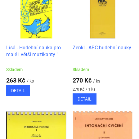
ý
u
p
k
i
t
s
ů
p
r
o
d
Lisá - Hudební nauka pro
Zenkl - ABC hudební nauky
u
malé i větší muzikanty 1
k
t
Skladem
Skladem
ů
263 Kč
270 Kč
/ ks
/ ks
Měrná
270 Kč / 1 ks
DETAIL
cena:
DETAIL