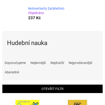
Notové karty Začátečníci
Objednáno
237 Kč
Hudební nauka
Ř
a
Doporučujeme
Nejlevnější
Nejdražší
Nejprodávanější
z
e
Abecedně
n
í
p
OTEVŘÍT FILTR
r
o
V
d