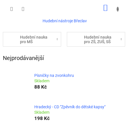
Přejít
NÁKUP
na
obsah
KOŠÍK
Hudební nástroje Břeclav
Hudební nauka
Hudební nauka
pro MŠ
pro ZŠ, ZUŠ, SŠ
Nejprodávanější
Písničky na zvonkohru
Skladem
88 Kč
Hradecký - CD "Zpěvník do dětské kapsy"
Skladem
198 Kč