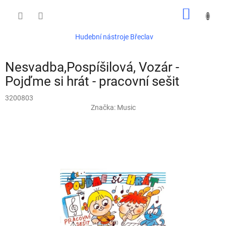
Přejít
NÁKUP
na
obsah
KOŠÍK
Hudební nástroje Břeclav
Nesvadba,Pospíšilová, Vozár -
Pojďme si hrát - pracovní sešit
3200803
Značka:
Music