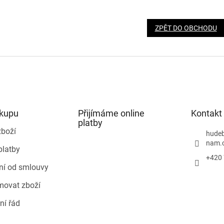
ZPĚT DO OBCHODU
ákupu
Přijímáme online
Kontakt
platby
zboží
hudeb
nam.
platby
+420 
ní od smlouvy
movat zboží
ní řád