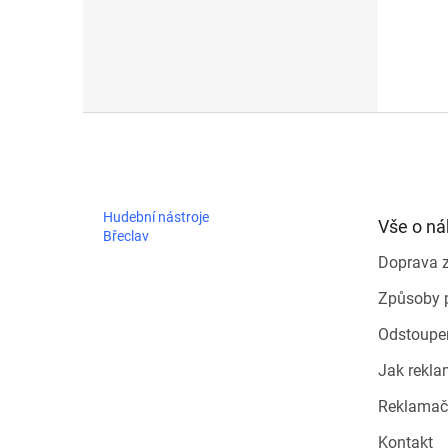
Z
á
p
a
t
Hudební nástroje
Vše o n
í
Břeclav
Doprava 
Způsoby 
Odstoupe
Jak rekla
Reklamač
Kontakt