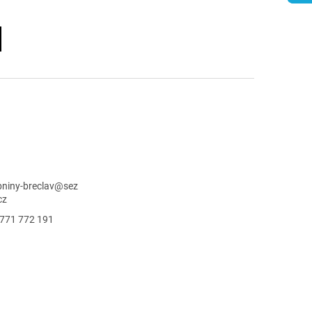
niny-breclav
@
sez
cz
771 772 191