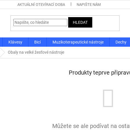
AKTUÁLNÍ OTEVÍRACÍ DOBA
NAPIŠTE NÁM
HLEDAT
Klávesy
Bicí
Muzikoterapeutické nástroje
Dechy
Obaly na velké žesťové nástroje
Produkty teprve připra
Můžete se ale podívat na ostat