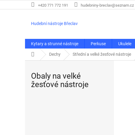
Přejít
+420 771 772 191
hudebniny-breclav@seznam.cz
na
obsah
Hudební nástroje Břeclav
Kytary a strunné nástroje
Perkuse
Ukulele
Domů
Dechy
Střední a velké žesťové nástroje
Obaly na velké
žesťové nástroje