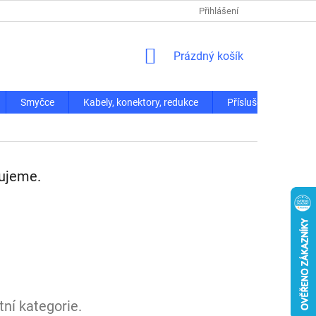
Přihlášení
NÁKUPNÍ
Prázdný košík
KOŠÍK
Smyčce
Kabely, konektory, redukce
Příslušenství
vujeme.
ní kategorie.