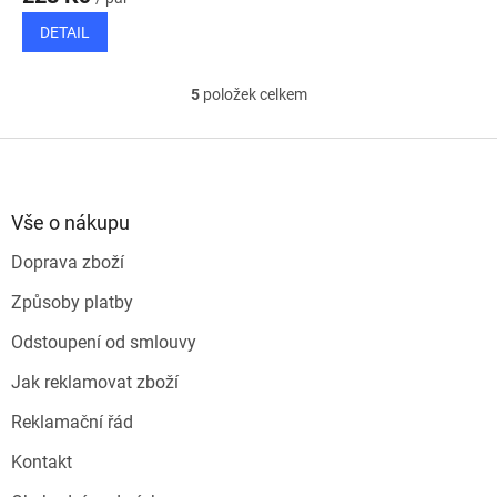
DETAIL
5
položek celkem
O
v
l
Z
á
á
d
p
a
a
Vše o nákupu
c
t
í
Doprava zboží
í
p
r
Způsoby platby
v
k
Odstoupení od smlouvy
y
v
Jak reklamovat zboží
ý
p
Reklamační řád
i
s
Kontakt
u