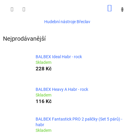
Přejít
NÁKUP
na
obsah
KOŠÍK
Hudební nástroje Břeclav
Nejprodávanější
BALBEX Ideal Habr - rock
Skladem
228 Kč
BALBEX Heavy A Habr - rock
Skladem
116 Kč
BALBEX Fantastick PRO 2 paličky (Set 5 párů) -
habr
Skladem