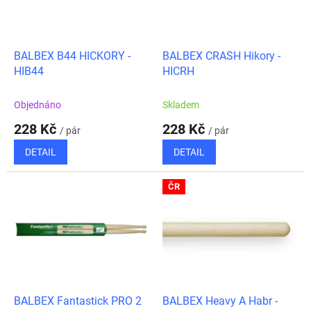
ů
p
r
o
d
BALBEX B44 HICKORY -
BALBEX CRASH Hikory -
u
HIB44
HICRH
k
t
Objednáno
Skladem
ů
228 Kč
228 Kč
/ pár
/ pár
DETAIL
DETAIL
ČR
BALBEX Fantastick PRO 2
BALBEX Heavy A Habr -