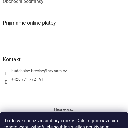
Obchodní podmínky
Přijímáme online platby
Kontakt
hudebniny-breclav
@
seznam.cz
+420 771 772 191
Heureka.cz
Tento web používá soubory cookie. Dalším procházením
tohoto webu vyjadřujete souhlas s jejich používáním.