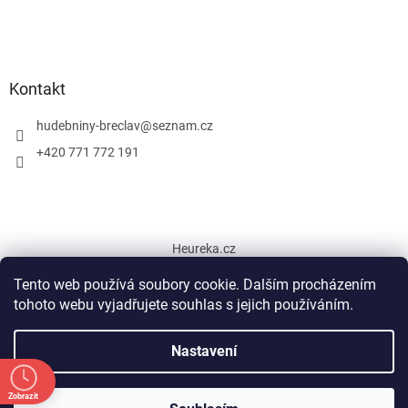
Kontakt
hudebniny-breclav
@
seznam.cz
+420 771 772 191
Heureka.cz
Tento web používá soubory cookie. Dalším procházením
tohoto webu vyjadřujete souhlas s jejich používáním.
Vytvořil Shoptet
Nastavení
Copyright 2026
Hudební nástroje Břeclav
. Všechna práva
Zobrazit
Od 5.7. do 31.7. 2026 otevírací doba prodejny pouze ÚT,ST, ČT 9-12