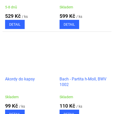
klavír/zpěv/kytara
úpravě pro klavír, zpěv &
kytaru
5-8 dnů
Skladem
529 Kč
599 Kč
/ ks
/ ks
DETAIL
DETAIL
Akordy do kapsy
Bach - Partita h-Moll, BWV
1002
Skladem
Skladem
99 Kč
110 Kč
/ ks
/ ks