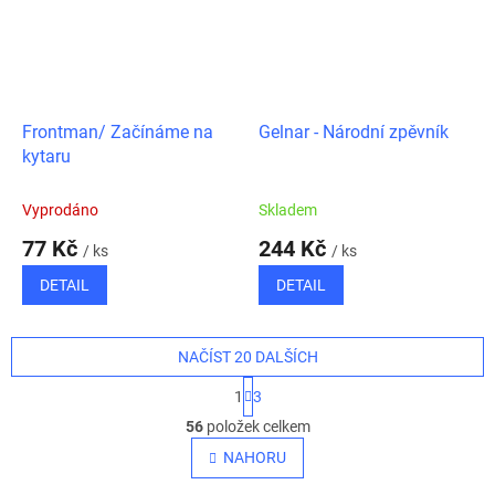
Frontman/ Začínáme na
Gelnar - Národní zpěvník
kytaru
Vyprodáno
Skladem
77 Kč
244 Kč
/ ks
/ ks
DETAIL
DETAIL
NAČÍST 20 DALŠÍCH
S
1
3
t
O
r
56
položek celkem
v
á
l
NAHORU
n
á
k