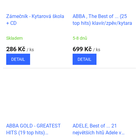
Zámečník - Kytarová škola
ABBA , The Best of ... (25
+ CD
top hits) klavír/zpěv/kytara
Skladem
5-8 dnů
286 Kč
699 Kč
/ ks
/ ks
DETAIL
DETAIL
ABBA GOLD - GREATEST
ADELE, Best of ... 21
HITS (19 top hits)
největších hitů Adele v