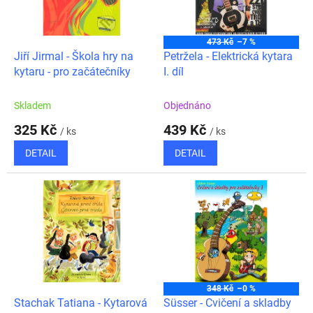
ů
p
r
o
473 Kč
–7 %
d
Jiří Jirmal - Škola hry na
Petržela - Elektrická kytara
u
kytaru - pro začátečníky
I. díl
k
t
Skladem
Objednáno
ů
325 Kč
439 Kč
/ ks
/ ks
DETAIL
DETAIL
348 Kč
–0 %
Stachak Tatiana - Kytarová
Süsser - Cvičení a skladby