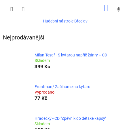
Přejít
NÁKUP
na
obsah
KOŠÍK
Hudební nástroje Břeclav
Nejprodávanější
Milan Tesař - S kytarou napříč žánry + CD
Skladem
399 Kč
Frontman/ Začínáme na kytaru
Vyprodáno
77 Kč
Hradecký - CD "Zpěvník do dětské kapsy"
Skladem