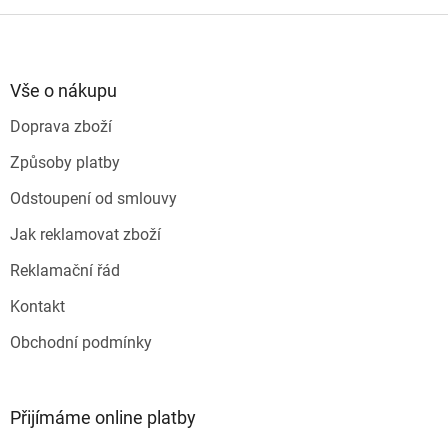
o
d
v
Z
a
á
c
á
n
í
p
í
p
a
Vše o nákupu
r
t
v
Doprava zboží
í
k
y
Způsoby platby
v
ý
Odstoupení od smlouvy
p
i
Jak reklamovat zboží
s
u
Reklamační řád
Kontakt
Obchodní podmínky
Přijímáme online platby