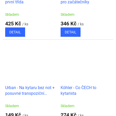
první třída
pro začátečníky
Skladem
Skladem
425 Kč
346 Kč
/ ks
/ ks
DETAIL
DETAIL
Urban - Na kytaru bez not +
Köhler - Co ČECH to
posuvné transpoziční
kytarista
pravítko
Skladem
Skladem
149 Kč
274 Kč
/ ks
/ ks