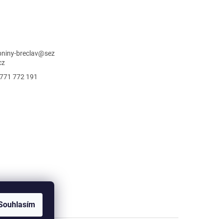
niny-breclav
@
sez
cz
771 772 191
Souhlasím