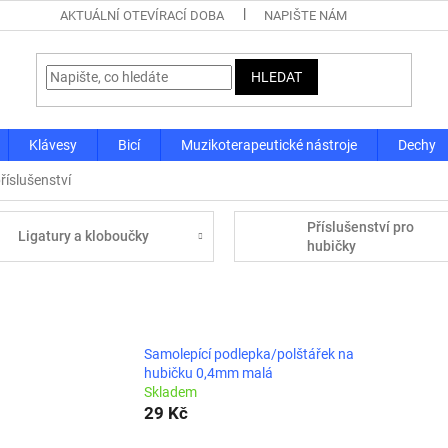
AKTUÁLNÍ OTEVÍRACÍ DOBA
NAPIŠTE NÁM
HLEDAT
Klávesy
Bicí
Muzikoterapeutické nástroje
Dechy
říslušenství
Příslušenství pro
Ligatury a kloboučky
hubičky
Samolepící podlepka/polštářek na
hubičku 0,4mm malá
Skladem
29 Kč