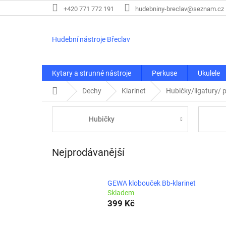
Přejít
+420 771 772 191
hudebniny-breclav@seznam.cz
na
obsah
Hudební nástroje Břeclav
Kytary a strunné nástroje
Perkuse
Ukulele
Domů
Dechy
Klarinet
Hubičky/ligatury/ p
Hubičky
Nejprodávanější
GEWA klobouček Bb-klarinet
Skladem
399 Kč