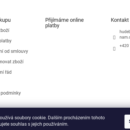
d
a
c
í
ákupu
Přijímáme online
Kontakt
p
platby
r
zboží
hudeb
v
nam.
platby
k
+420 
y
ní od smlouvy
v
ý
movat zboží
p
i
ní řád
s
u
 podmínky
Heureka.cz
oužívá soubory cookie. Dalším procházením tohoto
jete souhlas s jejich používáním.