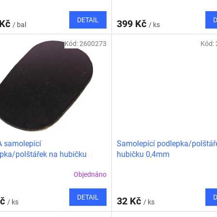
DETAIL
D
 Kč
399 Kč
/ bal
/ ks
Kód:
2600273
Kód:
 samolepící
Samolepící podlepka/polštář
pka/polštářek na hubičku
hubičku 0,4mm
m velká
Objednáno
DETAIL
D
Kč
32 Kč
/ ks
/ ks