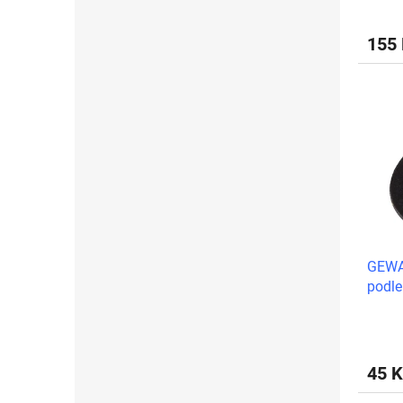
155
GEWA
podle
0,8m
45 