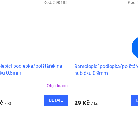
Kód:
590183
Kód:
epící podlepka/polštářek na
Samolepící podlepka/polštář
čku 0,8mm
hubičku 0,9mm
Objednáno
DETAIL
Kč
29 Kč
/ ks
/ ks
O
v
l
á