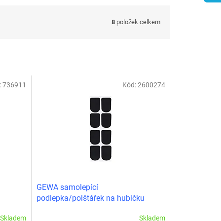
8
položek celkem
:
736911
Kód:
2600274
GEWA samolepící
podlepka/polštářek na hubičku
0,8mm malá
Skladem
Skladem