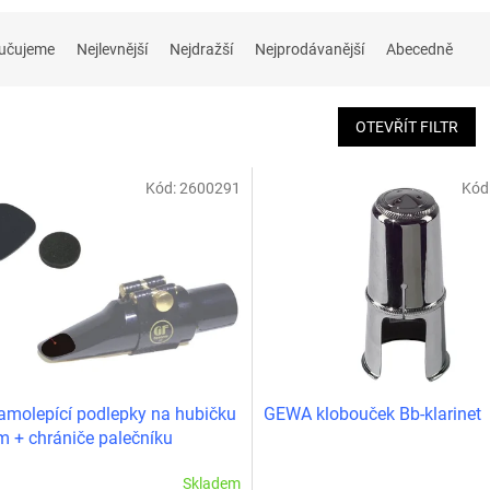
učujeme
Nejlevnější
Nejdražší
Nejprodávanější
Abecedně
OTEVŘÍT FILTR
Kód:
2600291
Kód
amolepící podlepky na hubičku
GEWA klobouček Bb-klarinet
 + chrániče palečníku
Skladem