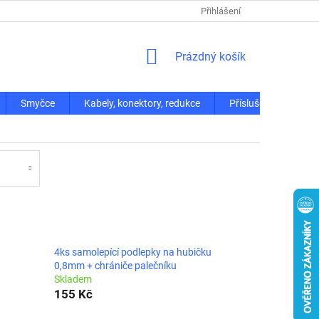
Přihlášení
NÁKUPNÍ
Prázdný košík
KOŠÍK
Smyčce
Kabely, konektory, redukce
Příslušenství
4ks samolepící podlepky na hubičku
0,8mm + chrániče palečníku
Skladem
155 Kč