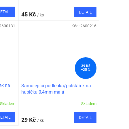
ETAIL
DETAIL
45 Kč
/ ks
2600131
Kód:
2600216
39 Kč
–25 %
ek na
Samolepící podlepka/polštářek na
hubičku 0,4mm malá
Skladem
Skladem
ETAIL
DETAIL
29 Kč
/ ks