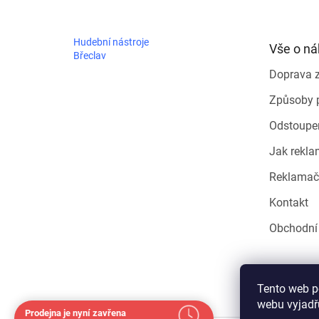
p
a
t
Hudební nástroje
Vše o n
í
Břeclav
Doprava 
Způsoby 
Odstoupe
Jak rekla
Reklamač
Kontakt
Obchodní
Tento web p
webu vyjadřu
Prodejna je nyní zavřena
Navštivte nás osobně