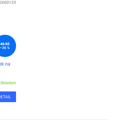
2600133
46 Kč
–36 %
ek na
Skladem
DETAIL