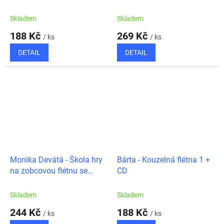
flétnu - klavírní doprovody
Skladem
Skladem
188 Kč
269 Kč
/ ks
/ ks
DETAIL
DETAIL
Monika Devátá - Škola hry
Bárta - Kouzelná flétna 1 +
na zobcovou flétnu se
CD
skřítkem Toníkem
Skladem
Skladem
244 Kč
188 Kč
/ ks
/ ks