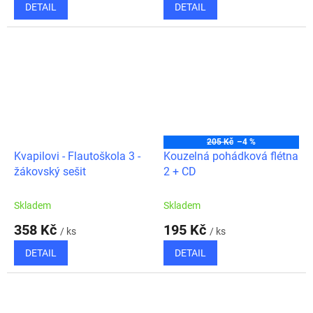
DETAIL
DETAIL
205 Kč
–4 %
Kvapilovi - Flautoškola 3 -
Kouzelná pohádková flétna
žákovský sešit
2 + CD
Skladem
Skladem
358 Kč
195 Kč
/ ks
/ ks
DETAIL
DETAIL