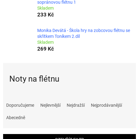
sopránovou flétnu 1
Skladem
233 Kč
Monika Devátá - Škola hry na zobcovou flétnu se
skřítkem Toníkem 2.díl
Skladem
269 Kč
Noty na flétnu
Ř
a
Doporučujeme
Nejlevnější
Nejdražší
Nejprodávanější
z
e
Abecedně
n
í
p