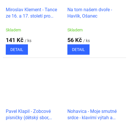
Miroslav Klement - Tance
Na tom našem dvoře -
ze 16. a 17. století pro
Havlík, Ošanec
sopránovou zobcovou
flétnu s doprovodem
Skladem
Skladem
klavíru
141 Kč
56 Kč
/ ks
/ ks
DETAIL
DETAIL
Pavel Klapil - Zobcové
Nohavica - Moje smutné
písničky (dětský sbor,
srdce - klavírní výtah a
flétna, klavír)
zpěvník III.