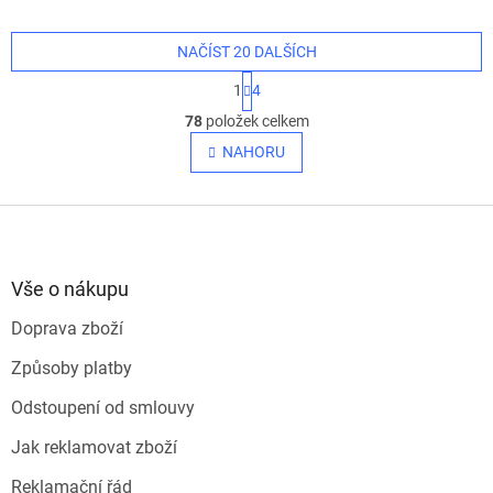
NAČÍST 20 DALŠÍCH
S
1
4
t
O
r
78
položek celkem
v
á
l
NAHORU
n
á
k
o
d
v
Z
a
á
c
á
n
í
p
í
p
a
Vše o nákupu
r
t
v
Doprava zboží
í
k
y
Způsoby platby
v
ý
Odstoupení od smlouvy
p
i
Jak reklamovat zboží
s
u
Reklamační řád