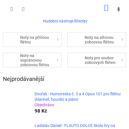
Přejít
NÁKUP
na
obsah
KOŠÍK
Hudební nástroje Břeclav
Noty na příčnou
Noty na altovou
flétnu
zobcovou flétnu
Noty na
Noty pro soubor
sopránovou
zobcových fléten
zobcovou flétnu
Nejprodávanější
Dvořák - Humoreska č. 3 a 4 Opus 101 pro flétnu
(klarinet, housle) a piáno
Objednáno
98 Kč
Ladislav Daniel - FLAUTO DOLCE škola hry na