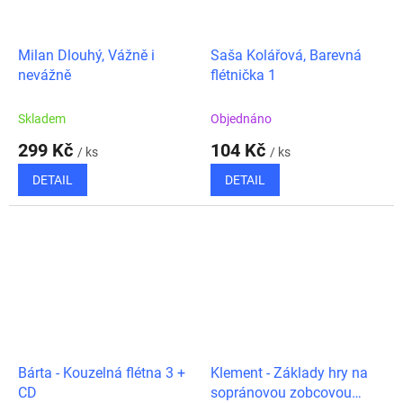
Milan Dlouhý, Vážně i
Saša Kolářová, Barevná
nevážně
flétnička 1
Skladem
Objednáno
299 Kč
104 Kč
/ ks
/ ks
DETAIL
DETAIL
Bárta - Kouzelná flétna 3 +
Klement - Základy hry na
CD
sopránovou zobcovou