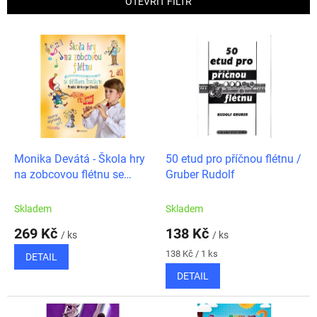
OTEVŘÍT FILTR
r
o
V
d
ý
u
p
k
i
t
s
ů
p
r
o
d
Monika Devátá - Škola hry
50 etud pro příčnou flétnu /
u
na zobcovou flétnu se
Gruber Rudolf
k
skřítkem Toníkem 2.díl
t
Skladem
Skladem
ů
269 Kč
138 Kč
/ ks
/ ks
Měrná
138 Kč / 1 ks
DETAIL
cena:
DETAIL