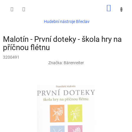
Přejít
NÁKUP
na
obsah
KOŠÍK
Hudební nástroje Břeclav
Malotín - První doteky - škola hry na
příčnou flétnu
3200491
Značka:
Bärenreiter