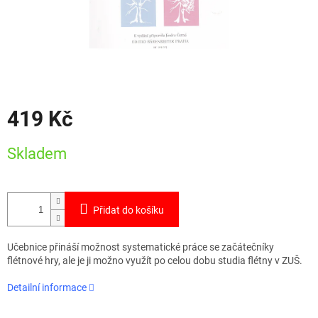
419 Kč
Měrná
Skladem
cena:
Přidat do košíku
Učebnice přináší možnost systematické práce se začátečníky
flétnové hry, ale je ji možno využít po celou dobu studia flétny v ZUŠ.
Detailní informace