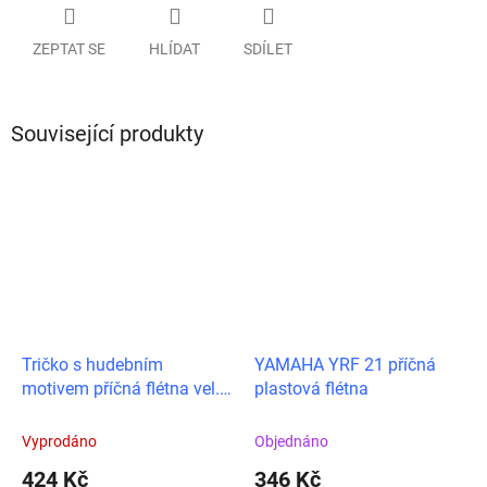
ZEPTAT SE
HLÍDAT
SDÍLET
Související produkty
Tričko s hudebním
YAMAHA YRF 21 příčná
motivem příčná flétna vel.
plastová flétna
XL
Vyprodáno
Objednáno
424 Kč
346 Kč