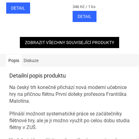
Měrná
346 Kč / 1 ks
DETAIL
cena:
DETAIL
ZOBRAZIT VŠECHNY SOUVISEJÍCÍ PRODUKTY
Popis
Diskuze
Detailní popis produktu
Na český trh konečně přichází nová moderní učebnice
hry na příčnou flétnu První doteky profesora Františka
Malotína.
Přináší možnost systematické práce se začátečníky
flétnové hry, ale je ji možno využít po celou dobu studia
flétny v ZUŠ.