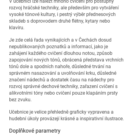
V učebnici lze nalézt mnoho cvičení pro postupný
rozvoj hráčské techniky, ale především pro vytváření
vysoké tónové kultury, i pestrý výběr přednesových
skladeb s doprovodem druhé flétny, kytary nebo
klavíru.
Je zde celá řada vynikajících a v Čechách dosud
nepublikovaných poznatků a informací, jako je
zahájení každého cvičení dlouhou notou, způsob
zapojování nových tónů, obrácená představa vrchních
tónů dole a spodních nahoře, důsledné trvání na
správném nasazování a uvolňování krku, důsledné
značení nádechů a dostatek času na nádechy pro
rozvoj správné dechové techniky, zařazení cvičení s
alikvotními tóny nebo cvičení pouze klapáním prsty
bez zvuku.
Učebnice je velice přehledně graficky vypravena a
hudební úkoly provázejí krásné a inspirativní ilustrace.
Doplňkové parametry