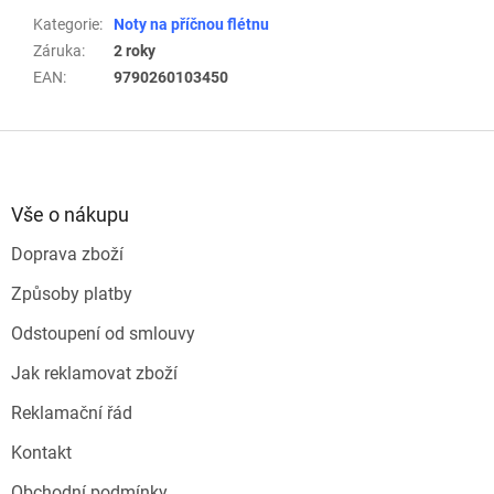
Kategorie
:
Noty na příčnou flétnu
Záruka
:
2 roky
EAN
:
9790260103450
Z
á
p
a
Vše o nákupu
t
Doprava zboží
í
Způsoby platby
Odstoupení od smlouvy
Jak reklamovat zboží
Reklamační řád
Kontakt
Obchodní podmínky