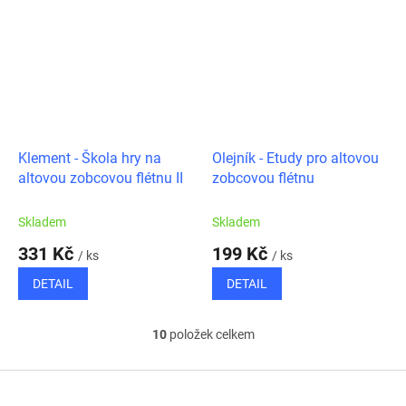
Klement - Škola hry na
Olejník - Etudy pro altovou
altovou zobcovou flétnu II
zobcovou flétnu
Skladem
Skladem
331 Kč
199 Kč
/ ks
/ ks
DETAIL
DETAIL
10
položek celkem
O
v
l
Z
á
á