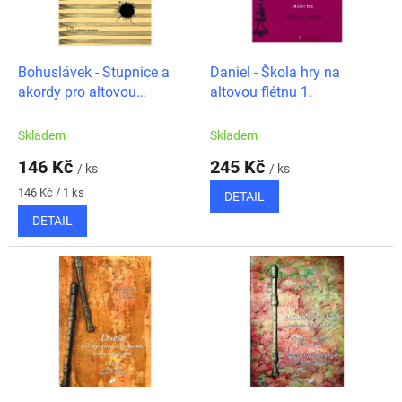
ů
p
r
o
d
Bohuslávek - Stupnice a
Daniel - Škola hry na
u
akordy pro altovou
altovou flétnu 1.
k
zobcovou flétnu
t
Skladem
Skladem
ů
146 Kč
245 Kč
/ ks
/ ks
Měrná
146 Kč / 1 ks
DETAIL
cena:
DETAIL