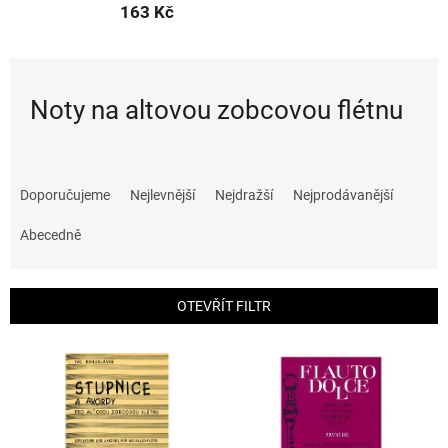
163 Kč
Noty na altovou zobcovou flétnu
Ř
a
Doporučujeme
Nejlevnější
Nejdražší
Nejprodávanější
z
e
Abecedně
n
í
p
OTEVŘÍT FILTR
r
o
V
d
ý
u
p
k
i
t
s