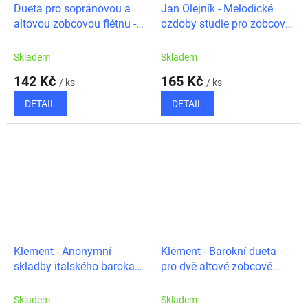
Dueta pro sopránovou a
Jan Olejník - Melodické
altovou zobcovou flétnu -
ozdoby studie pro zobcové
Krček, Rut, Gemrot
flétny
Skladem
Skladem
142 Kč
165 Kč
/ ks
/ ks
DETAIL
DETAIL
Klement - Anonymní
Klement - Barokní dueta
skladby italského baroka
pro dvě altové zobcové
pro altovou flétnu
flétny
Skladem
Skladem