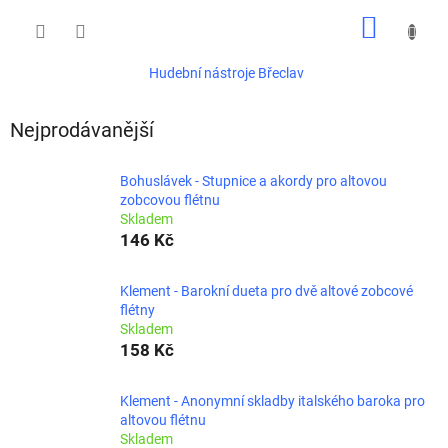
Přejít
NÁKUP
na
obsah
KOŠÍK
Hudební nástroje Břeclav
Nejprodávanější
Bohuslávek - Stupnice a akordy pro altovou
zobcovou flétnu
Skladem
146 Kč
Klement - Barokní dueta pro dvě altové zobcové
flétny
Skladem
158 Kč
Klement - Anonymní skladby italského baroka pro
altovou flétnu
Skladem