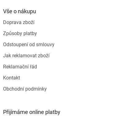
d
p
a
a
Vše o nákupu
c
t
í
Doprava zboží
í
p
r
Způsoby platby
v
k
Odstoupení od smlouvy
y
v
Jak reklamovat zboží
ý
p
Reklamační řád
i
s
Kontakt
u
Obchodní podmínky
Přijímáme online platby